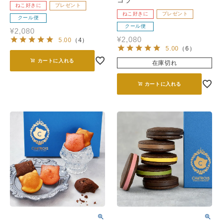
ねこ好きに
プレゼント
ねこ好きに
プレゼント
クール便
クール便
¥
2,080
¥
2,080
5.00
（
4
）
5.00
（
6
）
カートに入れる
在庫切れ
カートに入れる