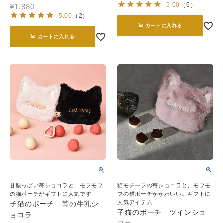
5.00
（
6
）
¥
1,880
5.00
（
2
）
カートに入れる
カートに入れる
甘酸っぱい苺ショコラと、モフモフ
猫モチーフの苺ショコラと、モフモ
の猫ポーチがギフトに人気です
フの猫ポーチがかわいい。ギフトに
人気アイテム
子猫のポーチ 苺の牛乳シ
子猫のポーチ ツインショ
ョコラ
コラ