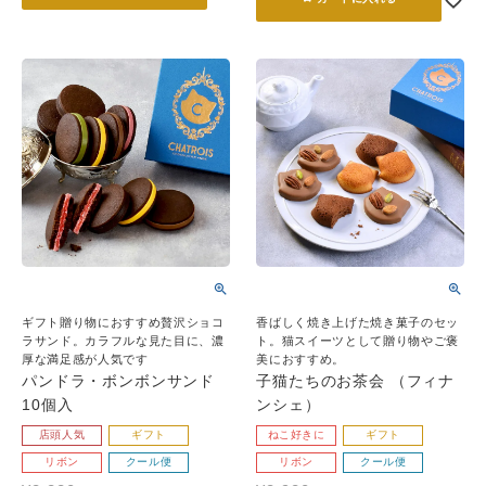
ギフト贈り物におすすめ贅沢ショコ
香ばしく焼き上げた焼き菓子のセッ
ラサンド。カラフルな見た目に、濃
ト。猫スイーツとして贈り物やご褒
厚な満足感が人気です
美におすすめ。
パンドラ・ボンボンサンド
子猫たちのお茶会 （フィナ
10個入
ンシェ）
店頭人気
ギフト
ねこ好きに
ギフト
リボン
クール便
リボン
クール便