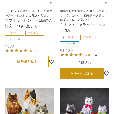
ラッピング希望の方はこちらの商品
濃厚で贅沢な味わいのオリジナルシ
をカートに入れ、ご注文ください
ョコラ。かわいい猫モチーフチョコ
はギフトにも人気です
ギフトラッピング※1回のご
キトン・キャラットショコ
注文につき1点まで
ラ 3粒
ギフト
プレゼント
ねこ好きに
プレゼント
クール便
クール便
¥
330
¥
1,180
5.00
（
1
）
5.00
（
4
）
詳細を見る
在庫切れ
カートに入れる