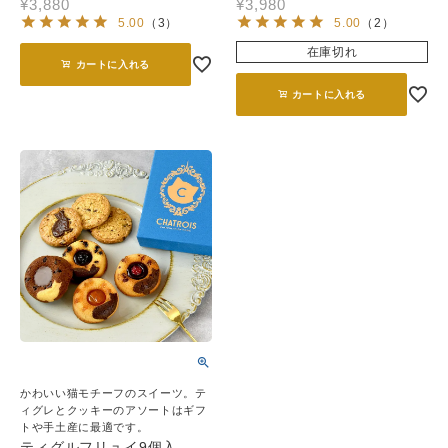
¥
3,880
¥
3,980
5.00
（
3
）
5.00
（
2
）
在庫切れ
カートに入れる
カートに入れる
かわいい猫モチーフのスイーツ。テ
ィグレとクッキーのアソートはギフ
トや手土産に最適です。
ティグルフリュイ9個入