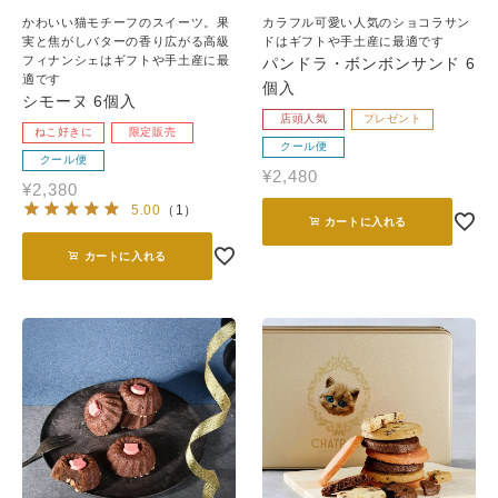
かわいい猫モチーフのスイーツ。果
カラフル可愛い人気のショコラサン
実と焦がしバターの香り広がる高級
ドはギフトや手土産に最適です
フィナンシェはギフトや手土産に最
パンドラ・ボンボンサンド 6
適です
個入
シモーヌ 6個入
店頭人気
プレゼント
ねこ好きに
限定販売
クール便
クール便
¥
2,480
¥
2,380
5.00
（
1
）
カートに入れる
カートに入れる