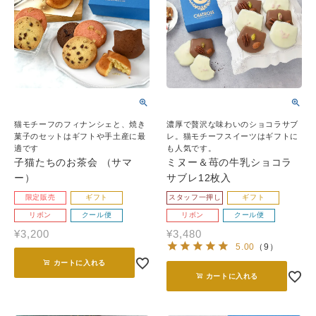
猫モチーフのフィナンシェと、焼き
濃厚で贅沢な味わいのショコラサブ
菓子のセットはギフトや手土産に最
レ。猫モチーフスイーツはギフトに
適です
も人気です。
子猫たちのお茶会 （サマ
ミヌー＆苺の牛乳ショコラ
ー）
サブレ12枚入
限定販売
ギフト
スタッフ一押し
ギフト
リボン
クール便
リボン
クール便
¥
3,200
¥
3,480
5.00
（
9
）
カートに入れる
カートに入れる