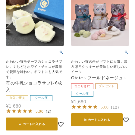
かわいい猫モチーフのショコラサブ
かわいい猫の缶がギフトに人気。ほ
レ。くちどけホワイトチョコが濃厚
ろほろクッキーが美味しい癒しのス
で贅沢な味わい。ギフトにも人気で
イーツ
す。
Otete～ブールドネージュ～
苺の牛乳ショコラサブレ6枚
ねこ好きに
プレゼント
入
クール便
自分ご褒美
クール便
¥
1,680
¥
1,680
5.00
（
12
）
5.00
（
2
）
カートに入れる
カートに入れる