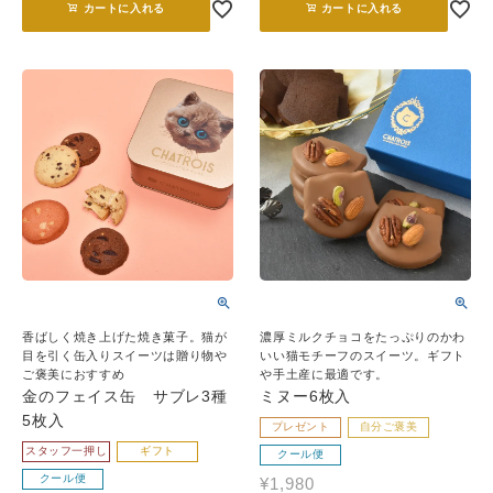
カートに入れる
カートに入れる
香ばしく焼き上げた焼き菓子。猫が
濃厚ミルクチョコをたっぷりのかわ
目を引く缶入りスイーツは贈り物や
いい猫モチーフのスイーツ。ギフト
ご褒美におすすめ
や手土産に最適です。
金のフェイス缶 サブレ3種
ミヌー6枚入
5枚入
プレゼント
自分ご褒美
スタッフ一押し
ギフト
クール便
クール便
¥
1,980