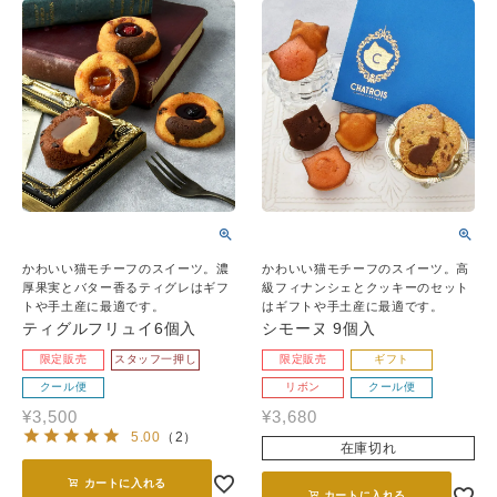
かわいい猫モチーフのスイーツ。濃
かわいい猫モチーフのスイーツ。高
厚果実とバター香るティグレはギフ
級フィナンシェとクッキーのセット
トや手土産に最適です。
はギフトや手土産に最適です。
ティグルフリュイ6個入
シモーヌ 9個入
限定販売
スタッフ一押し
限定販売
ギフト
クール便
リボン
クール便
¥
3,500
¥
3,680
5.00
（
2
）
在庫切れ
カートに入れる
カートに入れる