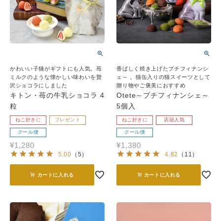
かわいい子猫がギフトにも人気。苺
香ばしく焼き上げたプチフィナンシ
ミルクのような懐かしい味わいを贅
ェ～ 。猫缶入りの猫スイーツとして
沢ショコラにしました
贈り物やご褒美におすすめ
キトン・苺の牛乳ショコラ 4
Otete～プチフィナンシェ～
粒
5個入
ねこ好きに
プレゼント
ねこ好きに
店頭人気
クール便
クール便
¥
1,280
¥
1,380
5.00
（
5
）
4.82
（
11
）
カートに入れる
カートに入れる