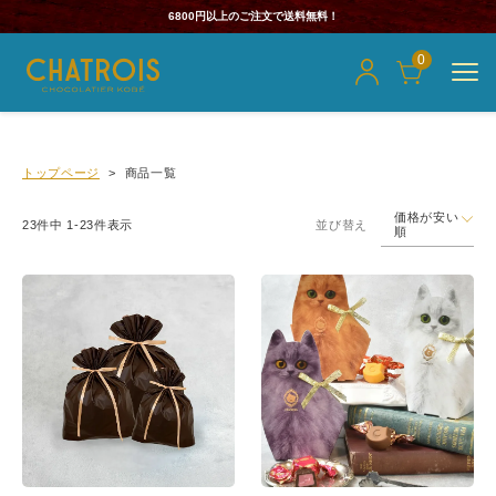
6800円以上のご注文で送料無料！
0
トップページ
商品一覧
価格が安い
23
件中
1
-
23
件表示
並び替え
順