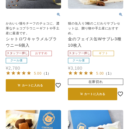
かわいい猫モチーフのチョコに、濃
猫の缶入り3種のこだわりサブレセ
厚なチョコブラウニーギフトや手土
ットは、贈り物や手土産におすす
産に最適です。
め。
シャトロワキャラメルブラ
金のフェイス缶Wサブレ3種
ウニー6個入
10枚入
スタッフ一押し
おすすめ
スタッフ一押し
ギフト
クール便
クール便
¥
2,780
¥
3,180
5.00
（
1
）
5.00
（
1
）
在庫切れ
カートに入れる
カートに入れる