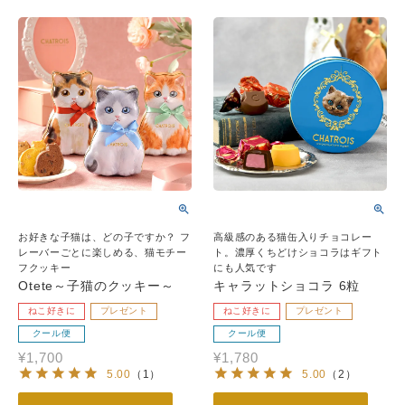
お好きな子猫は、どの子ですか？ フ
高級感のある猫缶入りチョコレー
レーバーごとに楽しめる、猫モチー
ト。濃厚くちどけショコラはギフト
フクッキー
にも人気です
Otete～子猫のクッキー～
キャラットショコラ 6粒
ねこ好きに
プレゼント
ねこ好きに
プレゼント
クール便
クール便
¥
1,700
¥
1,780
5.00
（
1
）
5.00
（
2
）