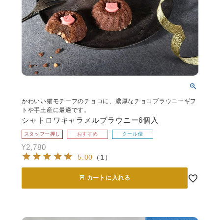
かわいい猫モチーフのチョコに、濃厚なチョコブラウニーギフ
トや手土産に最適です。
シャトロワキャラメルブラウニー6個入
スタッフ一押し
おすすめ
クール便
¥
2,780
5.00
（
1
）
カートに入れる