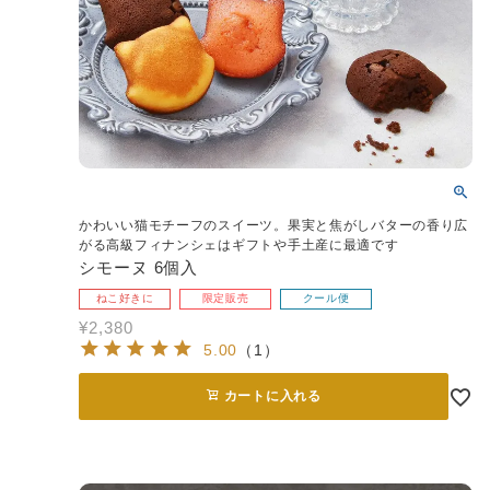
かわいい猫モチーフのスイーツ。果実と焦がしバターの香り広
がる高級フィナンシェはギフトや手土産に最適です
シモーヌ 6個入
ねこ好きに
限定販売
クール便
¥
2,380
5.00
（
1
）
カートに入れる