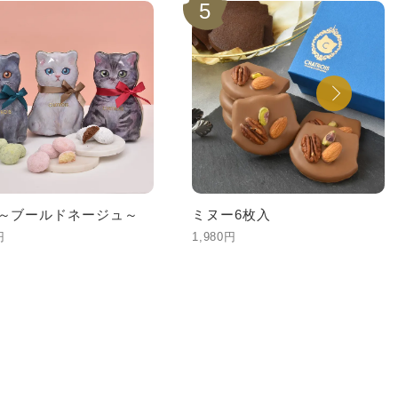
5
te～ブールドネージュ～
ミヌー6枚入
円
1,980円