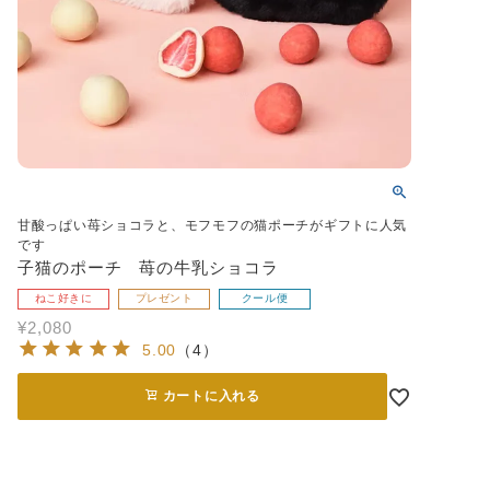
甘酸っぱい苺ショコラと、モフモフの猫ポーチがギフトに人気
です
子猫のポーチ 苺の牛乳ショコラ
ねこ好きに
プレゼント
クール便
¥
2,080
5.00
（
4
）
カートに入れる