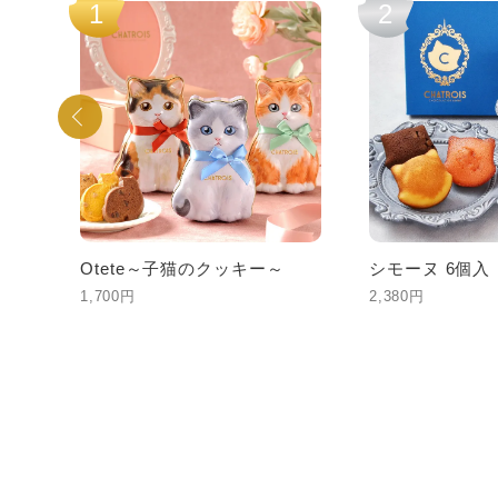
1
2
種5
Otete～子猫のクッキー～
シモーヌ 6個入
1,700円
2,380円