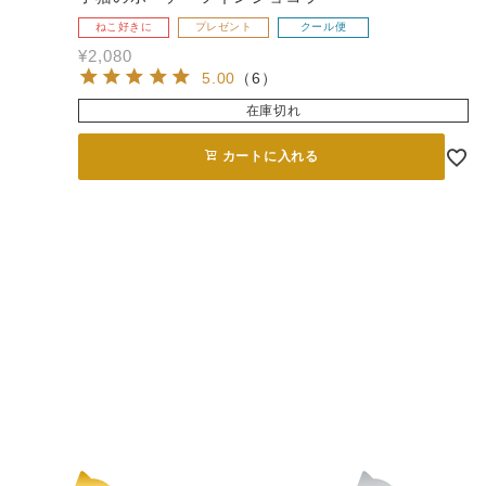
ねこ好きに
プレゼント
クール便
¥
2,080
5.00
（
6
）
在庫切れ
カートに入れる