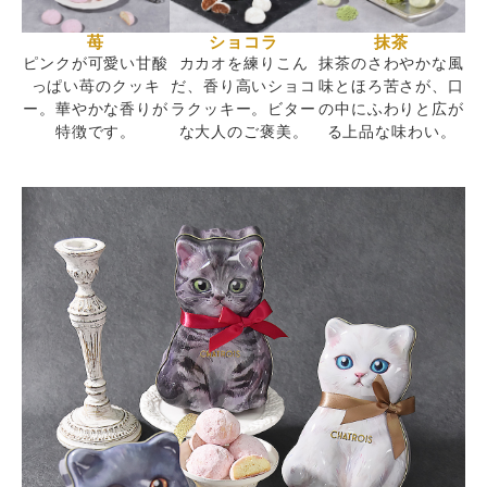
苺
ショコラ
抹茶
ピンクが可愛い甘酸
カカオを練りこん
抹茶のさわやかな風
っぱい苺のクッキ
だ、香り高いショコ
味とほろ苦さが、口
ー。華やかな香りが
ラクッキー。ビター
の中にふわりと広が
特徴です。
な大人のご褒美。
る上品な味わい。