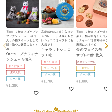
香ばしく焼き上げたプチ
高級感のある猫缶入りチ
香ばしく焼き上げた焼き
フィナンシェ～ 。猫缶
ョコレート。濃厚くちど
菓子。猫が目を引く缶入
入りの猫スイーツとして
けショコラはギフトにも
りスイーツは贈り物やご
贈り物やご褒美におすす
人気です
褒美におすすめ
め
キャラットショコ
金のフェイス缶
Otete～プチフィナ
ラ 6粒
サブレ3種5枚入
ンシェ～ 5個入
ねこ好きに
スタッフ一押し
ねこ好きに
プレゼント
ギフト
店頭人気
クール便
クール便
クール便
¥
1,780
¥
1,880
¥
1,380