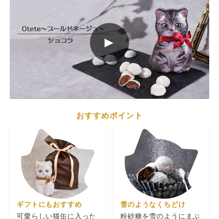
🧡罪悪感ない美味しい
猫缶が欲しくて買いました。 クッキーも甘くて美味しかっ
感
スイーツを食べたい
たです。
と
🧡簡単＆身近な材料で
2025/11/30
ち
作りたい 🧡身体に優
苺
しいスイーツを自分
►
し
や、大切な人にも作り
とらねね
★★★★★
（5）
品
たい 食べてみた
以前 別のねこ缶を購入しました。今回のねこ缶も可愛い
の
い！作りたい！と思っ
し、贈り物としてもとても喜ばれました。クッキーもホロ
たら mi_healthy_swe
ホロで、お茶菓子にぴったりです。ねこ好きのプレゼント
ら
ets をフォローしてい
2025/11/17
には最適です。困るのは全種類揃えたくなる事ですね…
に
ただけると嬉しいです
な
☺️🩷 イイね・コメ
ミミコ
★★★★★
（5）
ント・DM大歓迎です
味
✨ とっても励みになり
ショコラを購入。猫好きで、缶ほしさだったのですが、お
おすすめポイント
い
ます♡ お気軽にメッ
菓子が想像を越えて美味しかった! また購入したいと思い
の
セージくださいね♪
ます。
2025/11/05
猫
✼••┈┈┈┈┈┈┈
┈┈┈┈┈┈┈┈┈••
natsu
★★★★★
（5）
✼ #PR chatrois
は
2014 #CHATROIS #シ
このシリーズ可愛すぎて全部集めたくなります。猫好きに
部
ャトロワ #猫のクリス
はたまりません。 食べ終わってもインテリアとして飾れる
。
マス #クリスマスにお
ところがお気に入りです！
2025/09/29
り
すすめ #猫缶 #ブール
す
ドネージュ #サクほろ
た
クッキー
安。
★★★★★
（5）
い
ギフトにもおすすめ
雪のようなくちどけ
こちらは抹茶特有の、苦すぎる後味がそこまでしなくて食

べやすかったです。 抹茶の後引く苦味が好きな方もいらっ
可愛らしい猫缶に入った
粉砂糖を雪のようにまぶ
る