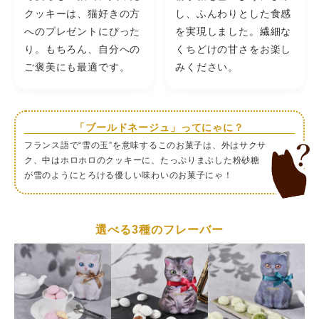
しゃるとは思いますが、自分はその苦味が得意ではないの
2025/08/17
か
クッキーは、猫好きの方
し、ふんわりとした食感
に、抹茶のお菓子を定期的に食べたくなってしまうので…
い
とてもありがたいお味で美味しかったです。
へのプレゼントにぴった
を実現しました。繊細な
愛
れーさん
★★★★★
（5）
り。もちろん、自分への
くちどけの甘さをお楽し
ブリティッシュショートヘアーグレーの猫さんを購入しま
した。 可愛い！可愛い！可愛すぎです！ 中のお菓子は正直
ご褒美にも最適です。
みください。
期待してなかったのですが、抹茶味のクッキーが美味しく
リ
2025/08/05
てビックリ！ 購入して大正解でした！
お
ゃ
ねぽ
★★★★★
（5）
猫柄がとても可愛いくて購入しました。 入っていたお菓子
「ブールドネージュ」ってにゃに？
紹
もとても美味しくて大満足です。
以
フランス語で“雪の玉”を意味するこのお菓子は、外はサクサ
2026/02/22
ん
ク、中はホロホロのクッキーに、たっぷりまぶした粉砂糖
ざ
が雪のようにとろける優しい味わいのお菓子にゃ！
キンキキの父
★★★★★
（5）
い
ネコ缶がとにかくとっても可愛いい！ 缶に厚みがあるので
菓
立てて飾っても安定がいいです。
2026/02/08
選べる3種のフレーバー
ご
コ
可
#
a