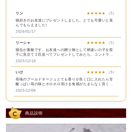
ス
いたら何入れようか
は絶品ほろほろクッキ
味するんですって⛄️ 3
保
と
な？ってところも 含
ーがやみつきのおいし
種のフレーバーのうち
存
直射日光、高温多湿を避け冷暗所にて保存
。
めてワクワクするよ💓
さの chatrois2014 さ
今回「抹茶」をいただ
リン
★★★★★
（5）
方
ー
ホリデーギフトにいか
まのクッキー🍪 ふん
きましたが、抹茶の上
猫好きのお友達にプレゼントしました。とても可愛いと喜
法
ば
が？💝 #PR chatrois2
わりとした食感と、や
品な苦味と、サクッ、
んでもらえました!
014 #CHATROIS #シ
さしい甘さが口の中に
ホロッとした繊細な口
販
2026/01/17
と
ャトロワ #猫缶 #バレ
広がって、口に入れる
どけが楽しめ、お腹も
、
ンタインにおすすめ
とそのおいしさに思わ
心も大満足♪ 家族から
売
シャトロワ株式会社 神戸市中央区港島南町4-6-4
っ
いちごのクッキー バ
ずにっこり☺️🌸 食
も「美味しい！」と大
者
リーシャ
★★★★★
（5）
レンタインの準備 猫
べ終わった後も、かわ
好評♫ また食べ終わっ
猫缶が素敵です。お友達への贈り物として柄違いの子を双
パッケージ
いい猫の缶が残るのが
た後の缶は、アクセ入
子に見立て２匹並べてプレゼントしてみたら、コントラス
ほ
嬉しいよね🤍 わが家
れなどに大活躍♬ 自
トも良く、とても喜んでくれました。猫好きの方にぜひ送
の
も娘が大喜びで、自分
分へのご褒美として
2025/12/19
ってみてはいかが？
見
の宝物を入れてたよ🤭
や、猫好きの方へのク
ル
💕 ちょっとしたギ
リスマスプレゼントに
いけ
★★★★★
（5）
を
フトにもおすすめ！！
ぴったりですので、是
麦
気になる人は、ぜひチ
非チェックしてみてく
苺味のブールドネージュとても香りが良く口に入れたら甘
ダ
ェックしてみてね🔍✨
ださいねദ്ദി^._.^) 🎄💕 #
酸っぱい苺の味とホロホロ溶ける食感がたまらなく良く美
上
✼••┈┈┈┈┈
PR chatrois2014 #CH
味しいです。
2025/12/09
を
┈┈┈┈┈┈┈┈┈┈
ATROIS #シャトロワ
。
┈••✼ この他にも
#猫のクリスマス #ク
キャラメルミルクティー
★★★★★
（5）
苺
【 mi_healthy_sweets
リスマスにおすすめ #
カ
】では、 「簡単ヘル
猫缶 #ブールドネージ
Xで見て一目惚れして購入しました。 お写真以上に可愛く
私
シースイーツ」を合い
ュ #サクほろクッキー
商品説明
て感動しました。 購入して良かったです。
ー
言葉に、 ダイエット
2025/12/04

中でも安心して食べれ
る美味しいスイーツを
と
発信してます📣✨
おまんじゅう猫
★★★★★
（5）