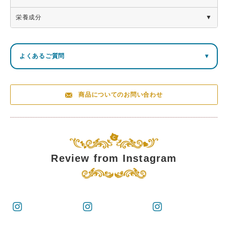
商
栄養成分
品
Otete～ブールドネージュ～
名
栄養成分表示100g当り（推定値）
名
たんぱく
炭水化
食塩相当
よくあるご質問
▾
焼菓子
熱量
脂質
称
質
物
量
内
29.2
苺
598kcal
3.9ｇ
78.4ｇ
0.3ｇ
容
8粒
ｇ
商品についてのお問い合わせ
量
ショコ
28.4
600kcal
3.8ｇ
80.5ｇ
0.3ｇ
サ
ラ
ｇ
イ
箱（約）：縦60×横110×高さ157mm
ズ
29.5
抹茶
602kcal
4.1ｇ
78.1ｇ
0.3ｇ
ｇ
Review from Instagram
総
重
約185g
量
苺：小麦粉（国内製造）、バター、粉糖（砂糖、コーンス
ターチ）、苺パウダー（ぶどう糖、コーンスターチ、食用
精製加工油脂、乾燥苺）、食塩／香料、乳化剤、着色料
（ビート）、（一部に小麦・乳成分を含む）