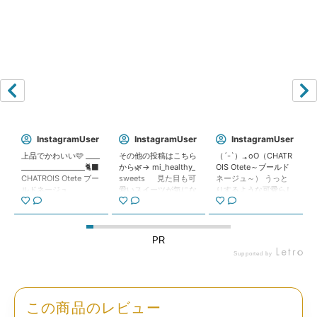
ショコラ：小麦粉（国内製造）、粉糖（砂糖、コーンスタ
原
ーチ）、バター、ココアパウダー、食塩／乳化剤、着色料
材
（カラメル）、香料、（一部に小麦 乳成分を含む）
料
抹茶：小麦粉（国内製造）、バター、粉糖（砂糖、コーン
スターチ）、抹茶パウダー（ブドウ糖、コーンスターチ、
食用精製加工油脂、抹茶）、抹茶、食塩／香料、乳化剤、
着色料（ウコン、クチナシ）、（一部に小麦・乳成分を含
む）
InstagramUser
InstagramUser
InstagramUser
ア
頂
上品でかわいい🩷 ____
その他の投稿はこちら
（´-`）.｡oO（CHATR
__________________🐈‍⬛
から🌿→ mi_healthy_
OIS Otete～ブールド
レ
乳成分、小麦
༻
CHATROIS Otete ブー
sweets 見た目も可
ネージュ～） うっと
ル
a
ルドネージュ ________
愛いスイーツが気にな
りするような可愛らし
ゲ
過
______________🐾 見て
る人は『💖』で教えて
さと美味しさが、リッ
※本製造工場では 卵、くるみ を含む製品を生産していま
ン
介
みてー！とっても猫の
ね😊 簡単ヘルシー
チなひとときを演出♡
す。
情
ま
缶入りの ブールドネ
なスイーツ大好き❣️ 産
まるで雪のようなふん
名
ージュが届いたよー🐱
後、我慢せずヘルシー
わりとした食感と、や
報
PR
ル
🩷 ブールドネージュ
おやつで11.5kg痩せた
さしい甘さがたまらニ
Supported by
はほんのりピンクに
4児ママみいです☺️
ャイ「CHATROIS Otet
賞
茶
ころんとしたかわいい
＼お取り寄せスイーツ
e～ブールドネージュ
味
商品に記載
フォルム😍 噛むとほ
✨／ Otete~ブールド
～」をお迎えしました
期
発送日時点で20日以上ある商品をお送りいたします。
ろっと心地よい口溶
ネージュ～ かわい
🐾 なお「ブールドネ
限
り
け。 甘酸っぱい苺味
すぎる猫ちゃんの缶に
ージュ」とは、フラン
この商品のレビュー
ー
だよ😊🍓 缶が空
キュン🥹💕 缶の中に
ス語で「雪の玉」を意