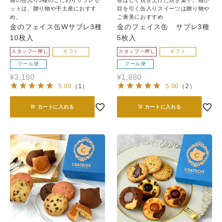
猫の缶入り3種のこだわりサブレセ
香ばしく焼き上げた焼き菓子。猫が
ットは、贈り物や手土産におすす
目を引く缶入りスイーツは贈り物や
め。
ご褒美におすすめ
金のフェイス缶Wサブレ3種
金のフェイス缶 サブレ3種
10枚入
5枚入
スタッフ一押し
ギフト
スタッフ一押し
ギフト
クール便
クール便
¥
3,180
¥
1,880
5.00
（
1
）
5.00
（
2
）
カートに入れる
カートに入れる