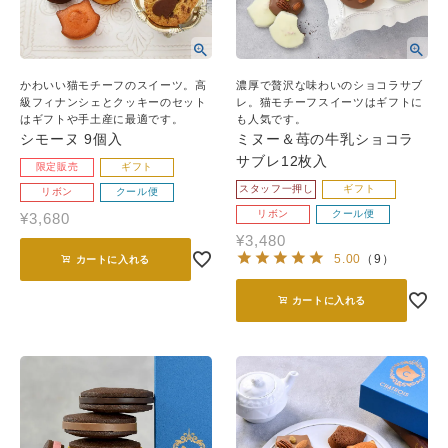
かわいい猫モチーフのスイーツ。高
濃厚で贅沢な味わいのショコラサブ
級フィナンシェとクッキーのセット
レ。猫モチーフスイーツはギフトに
はギフトや手土産に最適です。
も人気です。
シモーヌ 9個入
ミヌー＆苺の牛乳ショコラ
サブレ12枚入
限定販売
ギフト
スタッフ一押し
ギフト
リボン
クール便
リボン
クール便
¥
3,680
¥
3,480
5.00
（
9
）
カートに入れる
カートに入れる