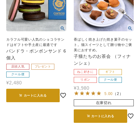
カラフル可愛い人気のショコラサン
香ばしく焼き上げた焼き菓子のセッ
ドはギフトや手土産に最適です
ト。猫スイーツとして贈り物やご褒
美におすすめ。
パンドラ・ボンボンサンド 6
子猫たちのお茶会 （フィナ
個入
ンシェ）
店頭人気
プレゼント
ねこ好きに
ギフト
クール便
リボン
クール便
¥
2,480
¥
3,980
5.00
（
2
）
カートに入れる
在庫切れ
カートに入れる