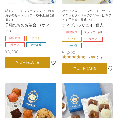
猫モチーフのフィナンシェと、焼き
かわいい猫モチーフのスイーツ。テ
菓子のセットはギフトや手土産に最
ィグレとクッキーのアソートはギフ
適です
トや手土産に最適です。
子猫たちのお茶会 （サマ
ティグルフリュイ9個入
ー）
限定販売
スタッフ一押し
限定販売
ギフト
ギフト
リボン
リボン
クール便
クール便
¥
3,200
¥
4,800
5.00
（
3
）
カートに入れる
カートに入れる