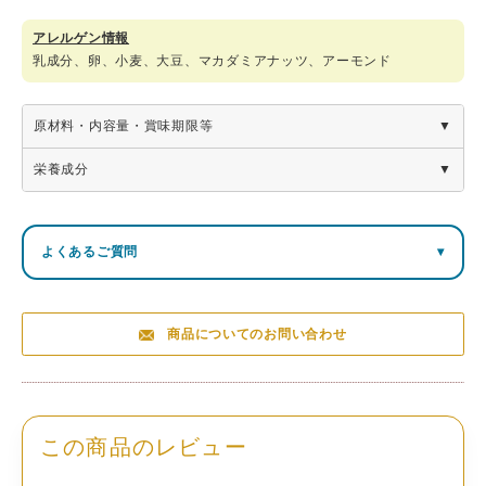
アレルゲン情報
乳成分、卵、小麦、大豆、マカダミアナッツ、アーモンド
原材料・内容量・賞味期限等
商
栄養成分
品
金のフェイス缶サブレ3種5枚入
名
栄養成分表示100g当り（推定値）
名
熱量
たんぱく質
脂質
炭水化物
食塩相当量
よくあるご質問
▾
焼菓子
称
555kcal
7.1ｇ
33.8ｇ
55.5ｇ
0.2ｇ
内
容
ショコラ、プレーン各２枚 苺１枚
商品についてのお問い合わせ
量
サ
イ
缶（約）：縦135×横135×高さ65mm
ズ
この商品のレビュー
総