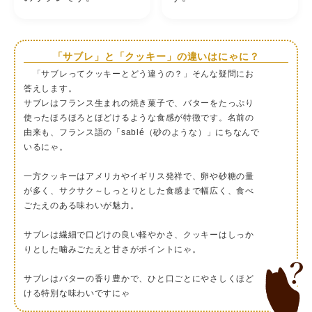
「サブレ」と「クッキー」の違いはにゃに？
「サブレってクッキーとどう違うの？」そんな疑問にお
答えします。
サブレはフランス生まれの焼き菓子で、バターをたっぷり
使ったほろほろとほどけるような食感が特徴です。名前の
由来も、フランス語の「sablé（砂のような）」にちなんで
いるにゃ。
一方クッキーはアメリカやイギリス発祥で、卵や砂糖の量
が多く、サクサク～しっとりとした食感まで幅広く、食べ
ごたえのある味わいが魅力。
サブレは繊細で口どけの良い軽やかさ、クッキーはしっか
りとした噛みごたえと甘さがポイントにゃ。
サブレはバターの香り豊かで、ひと口ごとにやさしくほど
ける特別な味わいですにゃ