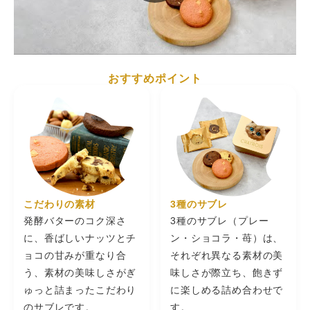
保
存
直射日光、高温多湿を避け冷暗所で保存
方
法
おすすめポイント
販
売
シャトロワ株式会社 ＋FCH 神戸市中央区港島南町4-6-4
者
こだわりの素材
3種のサブレ
発酵バターのコク深さ
3種のサブレ（プレー
に、香ばしいナッツとチ
ン・ショコラ・苺）は、
ョコの甘みが重なり合
それぞれ異なる素材の美
う、素材の美味しさがぎ
味しさが際立ち、飽きず
ゅっと詰まったこだわり
に楽しめる詰め合わせで
のサブレです。
す。