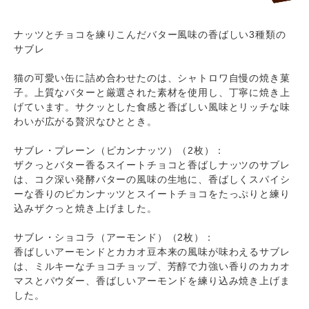
ナッツとチョコを練りこんだバター風味の香ばしい3種類の
サブレ
猫の可愛い缶に詰め合わせたのは、シャトロワ自慢の焼き菓
子。上質なバターと厳選された素材を使用し、丁寧に焼き上
げています。サクッとした食感と香ばしい風味とリッチな味
わいが広がる贅沢なひととき。
サブレ・プレーン（ピカンナッツ）（2枚）：
ザクっとバター香るスイートチョコと香ばしナッツのサブレ
は、コク深い発酵バターの風味の生地に、香ばしくスパイシ
ーな香りのピカンナッツとスイートチョコをたっぷりと練り
込みザクっと焼き上げました。
サブレ・ショコラ（アーモンド）（2枚）：
香ばしいアーモンドとカカオ豆本来の風味が味わえるサブレ
は、ミルキーなチョコチョップ、芳醇で力強い香りのカカオ
マスとパウダー、香ばしいアーモンドを練り込み焼き上げま
した。