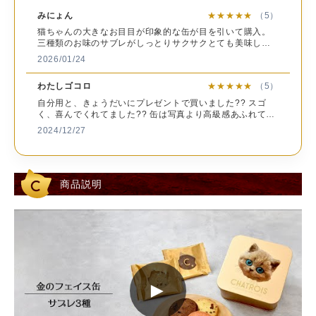
重
約290g
量
みにょん
★★★★★
（5）
猫ちゃんの大きなお目目が印象的な缶が目を引いて購入。
小麦粉（国内製造）、バター、砂糖、チョコレート（砂
三種類のお味のサブレがしっとりサクサクとても美味しい
糖、カカオマス、ココアバター）、カカオマス、マカダミ
です。 食べた後はかわゆい缶も、なにかしら使い勝手が良
2026/01/24
さそう。 また購入したいです♪
アナッツ、ピカンナッツ、卵、アーモンド、ココアパウダ
原
ー、マーガリン（乳成分を含む）、全粉乳、植物油脂、
わたしゴコロ
★★★★★
（5）
材
苺、食塩、脱脂粉乳、水飴、ココアバター、ショートニン
料
自分用と、きょうだいにプレゼントで買いました?? スゴ
グ、澱粉、寒天/トレハロース、香料（乳・大豆由来）、乳
く、喜んでくれてました?? 缶は写真より高級感あふれてカ
化剤（大豆由来）、酸味料、着色料（モナスカス、クチナ
ワイくって サブレは、しっとりサクッとした食感で美味し
2024/12/27
シ、カロテン、赤40）、酸化防止剤（V.E :大豆由来）
いです??
ア
レ
商品説明
ル
乳成分、卵、小麦、大豆、マカダミアナッツ、アーモンド
ゲ
ン
※本製造工場では くるみ を含む製品を生産しています。
情
報
賞
味
商品に記載
►
期
発送日時点で20日以上ある商品をお送りいたします。
限