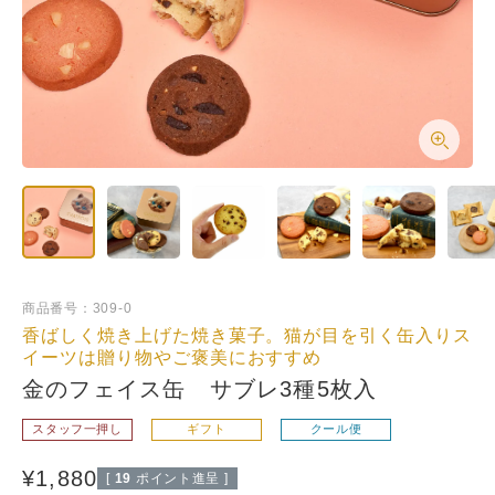
商品番号
309-0
香ばしく焼き上げた焼き菓子。猫が目を引く缶入りス
イーツは贈り物やご褒美におすすめ
金のフェイス缶 サブレ3種5枚入
スタッフ一押し
ギフト
クール便
¥
1,880
[
19
ポイント進呈 ]