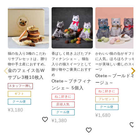
猫の缶入り3種のこだわ
香ばしく焼き上げたプチ
かわいい猫の缶がギフト
りサブレセットは、贈り
フィナンシェ～ 。猫缶
に人気。ほろほろクッキ
物や手土産におすすめ。
入りの猫スイーツとして
ーが美味しい癒しのスイ
贈り物やご褒美におすす
ーツ
金のフェイス缶W
め
Otete～ブールドネ
サブレ3種10枚入
Otete～プチフィナ
ージュ～
スタッフ一押し
ンシェ～ 5個入
ねこ好きに
ギフト
ねこ好きに
プレゼント
クール便
店頭人気
クール便
¥
3,180
クール便
¥
1,680
¥
1,380