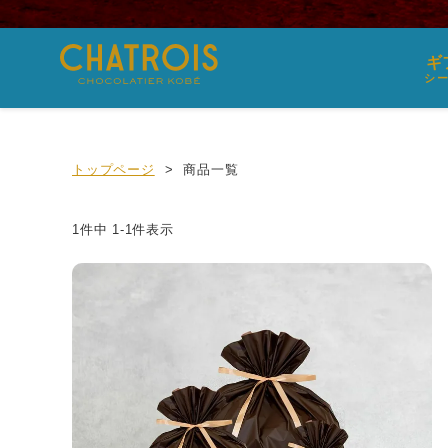
ギ
シ
トップページ
商品一覧
1
件中
1
-
1
件表示