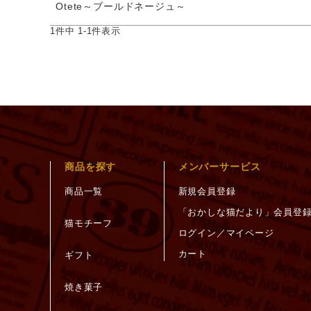
Otete～ブールドネージュ～
1
件中
1
-
1
件表示
商品を探す
メンバーサービス
商品一覧
新規会員登録
「おかしな猫だより」会員登
猫モチーフ
ログイン／マイページ
カート
ギフト
焼き菓子