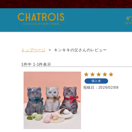
ギ
シ
トップページ
キンキキの父さんのレビュー
1
件中
1
-
1
件表示
購入者
投稿日
2026/02/08