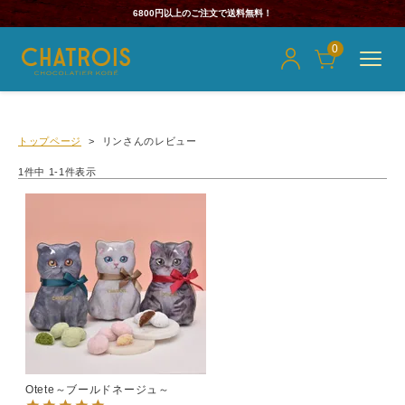
6800円以上のご注文で送料無料！
0
トップページ
リンさんのレビュー
1
件中
1
-
1
件表示
Otete～ブールドネージュ～