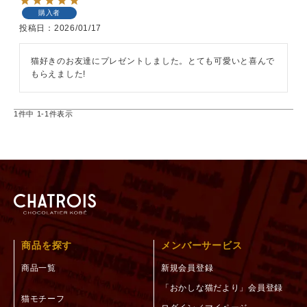
購入者
投稿日
2026/01/17
猫好きのお友達にプレゼントしました。とても可愛いと喜んで
もらえました!
1
件中
1
-
1
件表示
商品を探す
メンバーサービス
商品一覧
新規会員登録
「おかしな猫だより」会員登録
猫モチーフ