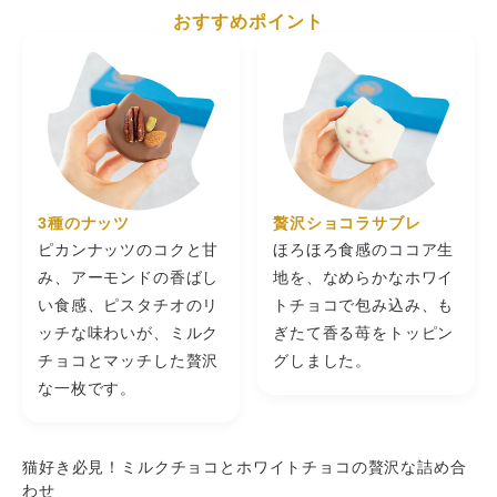
お土産でいただき食べたら、とっても美味しくて早速お取
直射日光、高温多湿を避け23℃以下で保存
おすすめポイント
方
り寄せしました。１枚で食べ応えもあり見た目もかわい
い。お友達にもあげて喜ばれました。私は特にホワイトが
法
2023/12/13
お気に入りです。
販
大国主
★★★★★
（5）
売
シャトロワ株式会社 +FCH 神戸市中央区港島南町4-6-4
先日、アニバーサリーギフトとして、こちらの商品を選ば
者
せていただきました、先方の方には喜んでいただきまし
た、ありがとうございます もしも、1つだけ改善してもら
2026/03/05
えるとありがたいと思うのは、注文時にも問い合わせさせ
ていただいた「メッセージカード」を追加別料金を取って
ミミ
★★★★★
（5）
いただいて構いませんので、付けれるようにしてもらえれ
ば、と思います
3種のナッツ
贅沢ショコラサブレ
職場に持っていったら美味しすぎて皆から何処で買った
の！？って聞かれました。今まで食べたサブレの中で一番
ピカンナッツのコクと甘
ほろほろ食感のココア生
に美味しいと言えるのがこちらです。
2026/01/02
み、アーモンドの香ばし
地を、なめらかなホワイ
い食感、ピスタチオのリ
トチョコで包み込み、も
ッチな味わいが、ミルク
ぎたて香る苺をトッピン
チョコとマッチした贅沢
グしました。
な一枚です。
猫好き必見！ミルクチョコとホワイトチョコの贅沢な詰め合
わせ