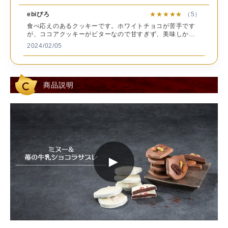
材
料
ebiぴろ
★★★★★
（5）
苺の牛乳ショコラサブレ：
食べ応えのあるクッキーです。ホワイトチョコが苦手です
チョコレート（国内製造）（ココアバター、全粉乳、砂
が、ココアクッキーがビターなので甘すぎず、美味しかっ
糖、乳糖）、小麦粉、植物油脂、砂糖、ココアパウダー、
たです。箱もしっかりしているので、プレゼントにもいい
2024/02/05
ココアバター、加糖卵黄(卵を含む）、アーモンドパウダ
です。
ー、食物繊維（イヌリン）、乾燥苺、食塩、脱脂粉乳／ト
たか
★★★★★
（5）
レハロース、乳化剤(大豆を含む）、香料、酸化防止剤
（V.E)、着色料（カロテン）
猫好きの方に贈ったら、大変喜ばれました。 かわいい上に
商品説明
美味しくて、贈り物に最適です。
ア
2024/01/29
レ
ル
まあ
★★★★★
（5）
ゲ
乳成分、卵、小麦、大豆、アーモンド
とっても美味しかったです(*^^*) 大事に食べてます?
ン
情
2024/01/11
報
►
meron
★★★★★
（5）
賞
お年賀で彼の実家に持っていきました。 可愛くて美味しい
味
商品に記載
と評判でした。 また購入させて頂きます。ありがとうござ
期
発送日時点で20日以上ある商品をお送りいたします。
いました。
2024/01/06
限
保
クッキー
★★★★★
（5）
存