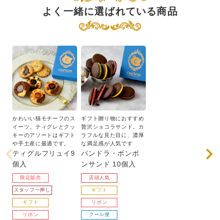
よく一緒に選ばれている商品
かわいい猫モチーフのス
ギフト贈り物におすすめ
イーツ。ティグレとクッ
贅沢ショコラサンド。カ
キーのアソートはギフト
ラフルな見た目に、濃厚
や手土産に最適です。
な満足感が人気です
ティグルフリュイ9
パンドラ・ボンボ
個入
ンサンド 10個入
限定販売
店頭人気
スタッフ一押し
ギフト
ギフト
リボン
リボン
クール便