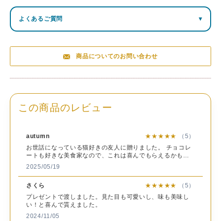
栄養成分表示100g当り（推定値）
名
食塩
よくあるご質問
▾
チョコレート菓子
たんぱ
炭水
称
熱量
脂質
相当
く質
化物
量
内
容
12枚（ミヌー6枚、苺の牛乳ショコラサブレ6枚）
33.3
54.9
商品についてのお問い合わせ
ミヌー
549kcal
7.3ｇ
0.1ｇ
量
ｇ
ｇ
サ
苺の牛乳ショコ
32.5
551kcal
6.6ｇ
58ｇ
0.2ｇ
イ
箱（約）：縦210×横245×高さ55mm
ラサブレ
ｇ
ズ
この商品のレビュー
総
重
約540g
量
autumn
★★★★★
（5）
お世話になっている猫好きの友人に贈りました。 チョコレ
ミヌー：
ートも好きな美食家なので、これは喜んでもらえるかも！
チョコレート（国内製造）（砂糖、ココアバター、全粉
と思い選びました。 可愛いくて食べるのが勿体ないと連絡
2025/05/19
がきて、とても喜んでもらえました。 箱も素敵なブルーで
乳、カカオマス、乳糖、脱脂粉乳）、小麦粉、食用精製加
すね。 次は自分用に購入してみたいです。
工油脂、砂糖、ピーカンナッツ、ココアパウダー、アーモ
さくら
★★★★★
（5）
ンド、ココアバター、加糖卵黄（卵を含む）、ピスタチ
プレゼントで渡しました。見た目も可愛いし、味も美味し
オ、アーモンドパウダー、食物繊維（イヌリン）、食塩、
い！と喜んで貰えました。
脱脂粉乳／トレハロース、乳化剤(大豆を含む）、香料、酸
原
2024/11/05
化防止剤（V.E）、着色料（カロテン）