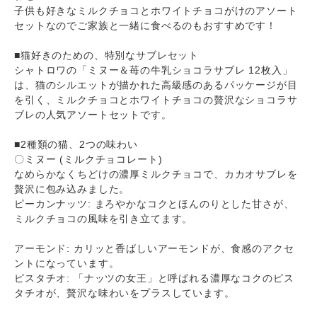
子供も好きなミルクチョコとホワイトチョコがけのアソート
セットなのでご家族と一緒に食べるのもおすすめです！
■猫好きのための、特別なサブレセット
シャトロワの「ミヌー＆苺の牛乳ショコラサブレ 12枚入」
は、猫のシルエットが描かれた高級感のあるパッケージが目
を引く、ミルクチョコとホワイトチョコの贅沢なショコラサ
ブレの人気アソートセットです。
■2種類の猫、2つの味わい
〇ミヌー (ミルクチョコレート)
なめらかなくちどけの濃厚ミルクチョコで、カカオサブレを
贅沢に包み込みました。
ピーカンナッツ: まろやかなコクとほんのりとした甘さが、
ミルクチョコの風味を引き立てます。
アーモンド: カリッと香ばしいアーモンドが、食感のアクセ
ントになっています。
ピスタチオ: 「ナッツの女王」と呼ばれる濃厚なコクのピス
タチオが、贅沢な味わいをプラスしています。