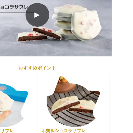
載
で20日以上ある商品をお送りいたします。
►
高温多湿を避け28℃以下で保存
株式会社 +FCH 神戸市中央区港島南町4-6-4
おすすめポイント
型サブレ
ホ贅沢ショコラサブレ