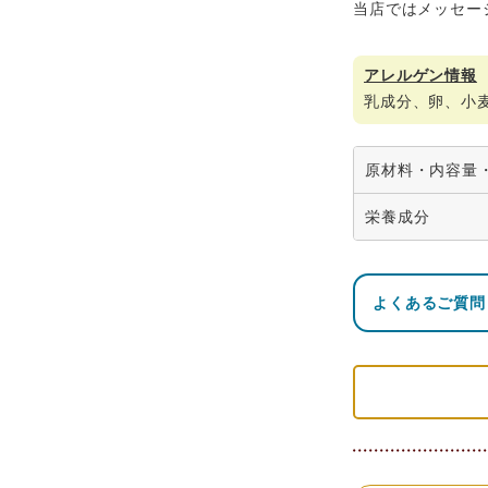
当店ではメッセー
アレルゲン情報
乳成分、卵、小
原材料・内容量
商
栄養成分
品
苺の牛乳シ
名
よくあるご質問
熱量
名
チョコレ
称
551kcal
内
容
6枚
量
サ
イ
箱（約）：縦