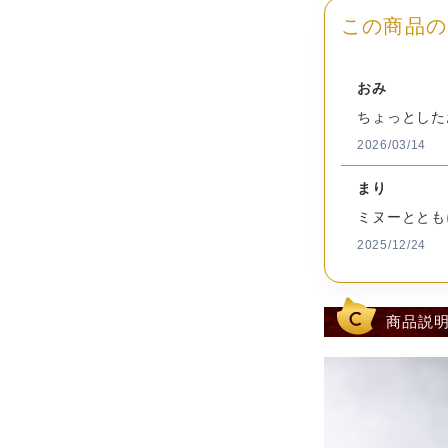
ズ
この商品の
総
重
約268g
おみ
量
ちょっとした
チョコレ
2026/03/14
原
糖）、小
材
ー、加糖
まり
料
ヌリン）
ミヌーととも
豆を含む）
2025/12/24
ア
レ
ル
商品説
ゲ
乳成分、
ン
情
報
賞