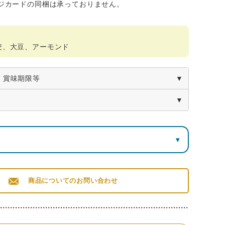
ジカードの同梱は承っておりません。
麦、大豆、アーモンド
・賞味期限等
ョコラサブレ 6枚入
栄養成分表示100g当り（推定値）
▾
たんぱく質
脂質
炭水化物
食塩相当量
ート菓子
6.6ｇ
32.5ｇ
58.0ｇ
0.2ｇ
商品についてのお問い合わせ
210×横115×高さ55mm