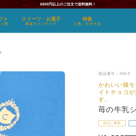
6800円以上のご注文で送料無料！
フト
スイーツ・お菓子
特集
ーン別
商品ラインナップ
人気・おすすめ
入
商品番号
304-0
かわいい猫モ
イトチョコが
す。
苺の牛乳
自分ご褒美