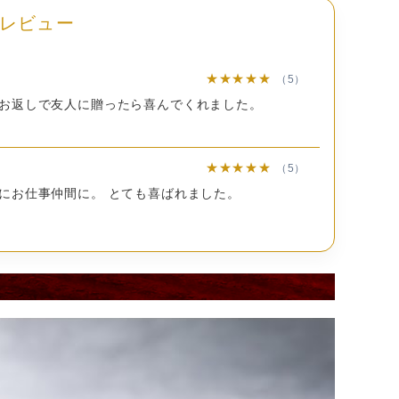
レビュー
★★★★★
（5）
お返しで友人に贈ったら喜んでくれました。
ート（国内製造）（ココアバター、全粉乳、砂糖、乳
麦粉、植物油脂、砂糖、ココアパウダー、ココアバタ
卵黄(卵を含む）、アーモンドパウダー、食物繊維（イ
★★★★★
（5）
、乾燥苺、食塩、脱脂粉乳／トレハロース、乳化剤(大
にお仕事仲間に。 とても喜ばれました。
、香料、酸化防止剤（V.E)、着色料（カロテン）
明
卵、小麦、大豆、アーモンド