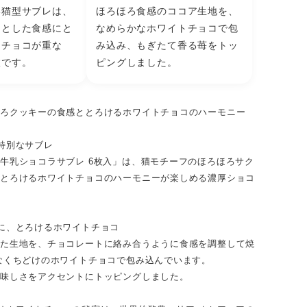
い猫型サブレは、
ほろほろ食感のココア生地を、
っとした食感にと
なめらかなホワイトチョコで包
トチョコが重な
み込み、もぎたて香る苺をトッ
枚です。
ピングしました。
ほろクッキーの食感ととろけるホワイトチョコのハーモニー
特別なサブレ
牛乳ショコラサブレ 6枚入」は、猫モチーフのほろほろサク
、とろけるホワイトチョコのハーモニーが楽しめる濃厚ショコ
に、とろけるホワイトチョコ
せた生地を、チョコレートに絡み合うように食感を調整して焼
なくちどけのホワイトチョコで包み込んでいます。
美味しさをアクセントにトッピングしました。