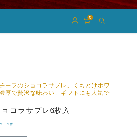
0
チーフのショコラサブレ。くちどけホワ
濃厚で贅沢な味わい。ギフトにも人気で
ショコラサブレ6枚入
クール便