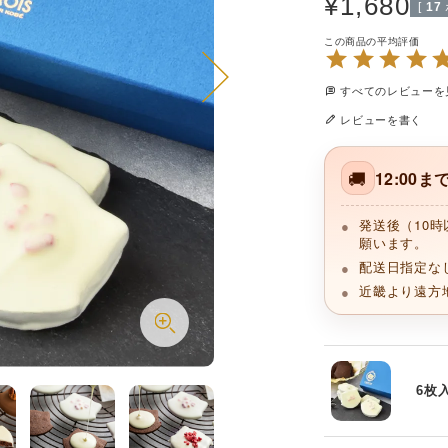
¥
1,680
[
17
すべてのレビューを
レビューを書く
🚚
12:00
発送後（10
願います。
配送日指定な
近畿より遠方
6枚