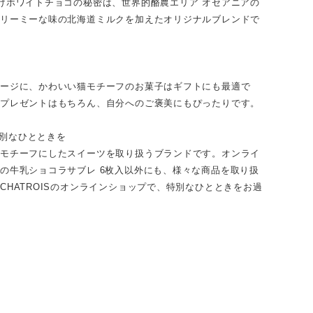
けホワイトチョコの秘密は、世界的酪農エリア オセアニアの
クリーミーな味の北海道ミルクを加えたオリジナルブレンドで
ケージに、かわいい猫モチーフのお菓子はギフトにも最適で
のプレゼントはもちろん、自分へのご褒美にもぴったりです。
、特別なひとときを
をモチーフにしたスイーツを取り扱うブランドです。オンライ
の牛乳ショコラサブレ 6枚入以外にも、様々な商品を取り扱
CHATROISのオンラインショップで、特別なひとときをお過