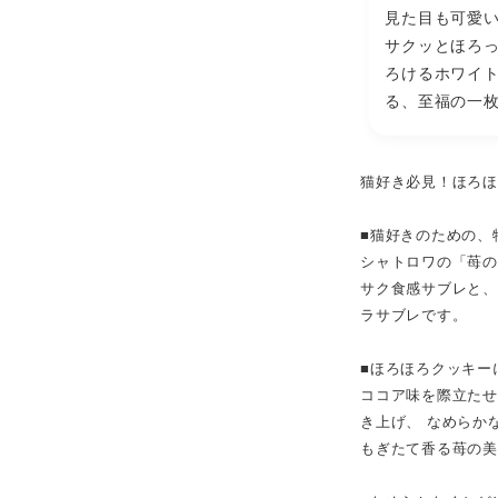
見た目も可愛
サクッとほろ
ろけるホワイ
る、至福の一
猫好き必見！ほろ
■猫好きのための、
シャトロワの「苺の
サク食感サブレと
ラサブレです。
■ほろほろクッキー
ココア味を際立た
き上げ、 なめらか
もぎたて香る苺の