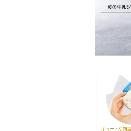
味
商品に記
期
発送日時点
限
保
存
直射日光、
方
法
販
売
シャトロワ
者
キュートな猫