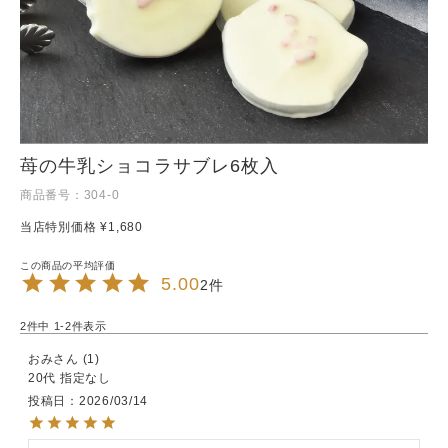
苺の牛乳ショコラサブレ6枚入
商品番号
304-0
当店特別価格
¥
1,680
5.00
2
2
件中
1
-
2
件表示
おみ
1
20代
指定なし
投稿日
2026/03/14