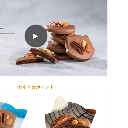
★★★★★
（5）
載
可愛くて、味も最高に美味しかったです。何人か友
したが、みんなからも本当に美味しいと喜んでもら
で20日以上ある商品をお送りいたします。
た注文させていただきます。
►
高温多湿を避け23℃以下で保存
株式会社 +FCH 神戸市中央区港島南町4-6-4
おすすめポイント