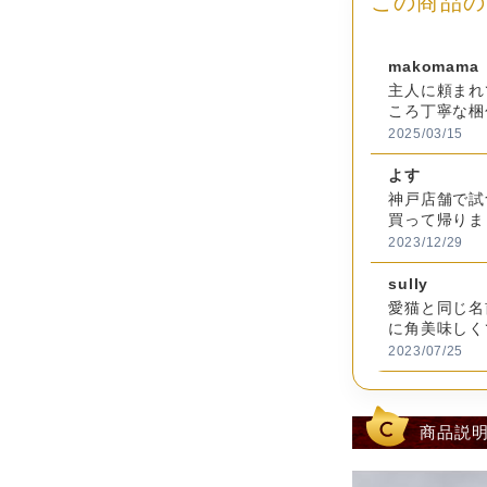
この商品の
総
重
約287g
makomama
量
主人に頼まれ
ころ丁寧な梱
チョコレ
ん、可愛いと
2025/03/15
入しようと思
カオマス
よす
原
糖、ピー
神戸店舗で試
材
ター、加
買って帰りま
料
ー、食物
に行く便なけ
2023/12/29
乳化剤(大
ロテン）
sully
愛猫と同じ名
ア
に角美味しく
レ
チョコレート
2023/07/25
ル
た。
ゲ
乳成分、
ピグベアー
ン
こちらの絶対
商品説
情
と自分用に購
報
たいと思いま
2025/12/24