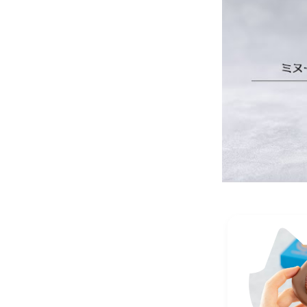
賞
ナル
味
商品に記
とてもとても
人にも贈りま
期
発送日時点
えました。ま
2025/07/06
限
保
存
直射日光、
方
法
販
売
シャトロワ
者