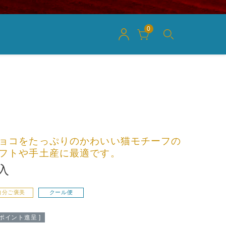
0
ョコをたっぷりのかわいい猫モチーフの
フトや手土産に最適です。
入
自分ご褒美
クール便
ポイント進呈 ]