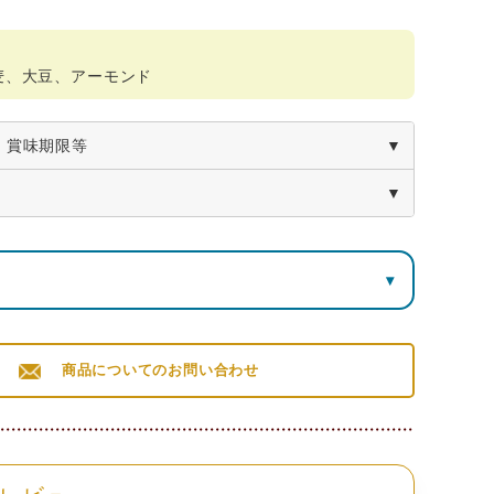
麦、大豆、アーモンド
・賞味期限等
枚入
栄養成分表示100g当り（推定値）
▾
たんぱく質
脂質
炭水化物
食塩相当量
ート菓子
7.3ｇ
33.3ｇ
54.9ｇ
0.1ｇ
商品についてのお問い合わせ
210×横115×高さ55mm