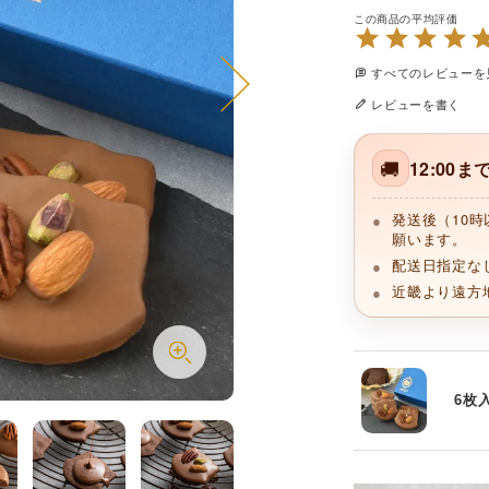
すべてのレビューを
レビューを書く
🚚
12:00
発送後（10
願います。
配送日指定な
近畿より遠方
6枚