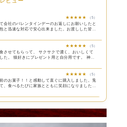
レビュー
★★★★★
（5）
て会社のバレンタインデーのお返しにお願いしたと
包と迅速な対応で安心出来ました。お渡しした皆さ
ート（国内製造）（砂糖、ココアバター、全粉乳、カ
とっても喜ばれていたそうです。今度は自分用に購
います。
、乳糖、脱脂粉乳）、小麦粉、食用精製加工油脂、砂
★★★★★
カンナッツ、ココアパウダー、アーモンド、ココアバ
（5）
食させてもらって、 サクサクで濃く、おいしくて
糖卵黄（卵を含む）、ピスタチオ、アーモンドパウダ
した。 猫好きにプレゼント用と自分用です。 神戸
繊維（イヌリン）、食塩、脱脂粉乳／トレハロース、
ればまたリピートします。
豆を含む）、香料、酸化防止剤（V.E）、着色料（カ
★★★★★
（5）
前のお菓子！！と感動して直ぐに購入しました。兎
て、食べるたびに家族とともに笑顔になりました。
、クッキー生地もそれぞれに美味しく、大満足でし
卵、小麦、大豆、アーモンド
★★★★★
（5）
美味しいですあろうというお写真に惹かれ、実家と
明
入しました。 本当に美味しくて、またリピートし
す♪