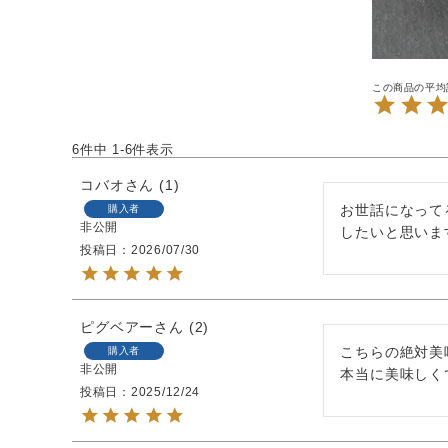
6
件中
1
-
6
件表示
コバオ
1
お世話になって
購入者
非公開
したいと思いま
投稿日
2026/07/30
ピグベアー
2
こちらの絶対美
購入者
非公開
本当に美味しく
投稿日
2025/12/24