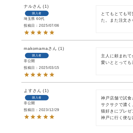
ナル
1
とてもとても可
購入者
埼玉県
60代
た。また注文さ
投稿日
2025/07/06
makomama
1
主人に頼まれて
購入者
非公開
投稿日
2025/03/15
よす
1
神戸店舗で試食
購入者
非公開
サクサクで濃く
投稿日
2023/12/29
猫好きにプレゼ
神戸に行く便な