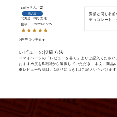
sully
2
愛猫と同じ名前
購入者
北海道
30代
女性
チョコレート、
投稿日
2023/07/25
6
件中
1
-
6
件表示
レビューの投稿方法
※マイページの「レビューを書く」よりご記入ください
おすすめ度を5段階から選択していただき、本文に商品
※レビュー投稿は、1商品につき1回ご記入いただけます