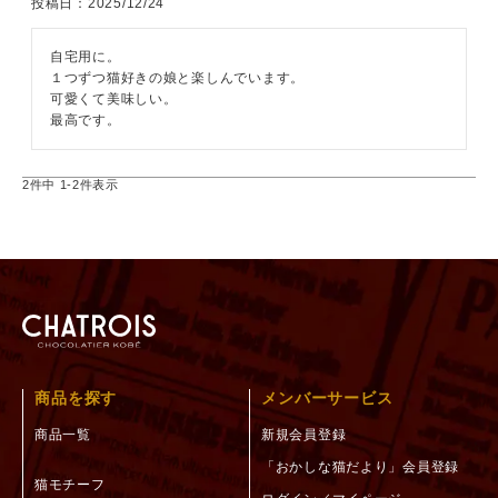
投稿日
2025/12/24
自宅用に。

１つずつ猫好きの娘と楽しんでいます。

可愛くて美味しい。

最高です。
2
件中
1
-
2
件表示
商品を探す
メンバーサービス
商品一覧
新規会員登録
「おかしな猫だより」会員登録
猫モチーフ