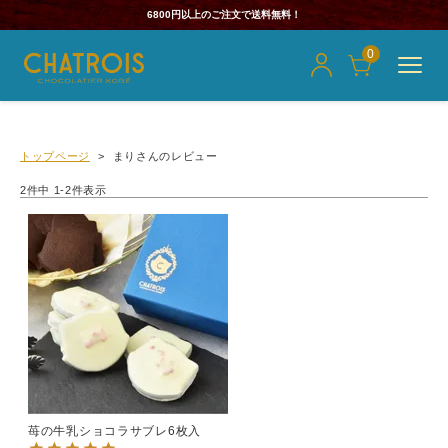
6800円以上のご注文で送料無料！
0
トップページ
まりさんのレビュー
2
件中
1
-
2
件表示
苺の牛乳ショコラサブレ6枚入