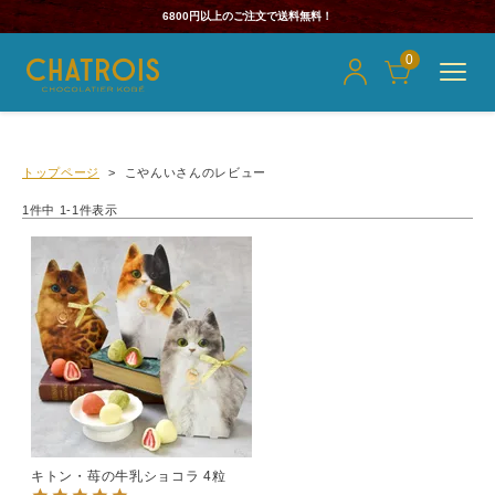
6800円以上のご注文で送料無料！
0
トップページ
こやんいさんのレビュー
1
件中
1
-
1
件表示
キトン・苺の牛乳ショコラ 4粒