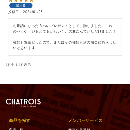
購入者
投稿日
2024/01/25
お世話になった方へのプレゼントとして、贈りました。こねこ
のパッケージもとてもかわいく、大変喜んでいただけました！

種類も豊富だったので、またほかの種類も次の機会に購入した
いと思います。
1
件中
1
-
1
件表示
商品を探す
メンバーサービス