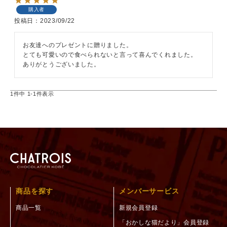
購入者
投稿日
2023/09/22
お友達へのプレゼントに贈りました。

とても可愛いので食べられないと言って喜んでくれました。

ありがとうございました。
1
件中
1
-
1
件表示
商品を探す
メンバーサービス
商品一覧
新規会員登録
「おかしな猫だより」会員登録