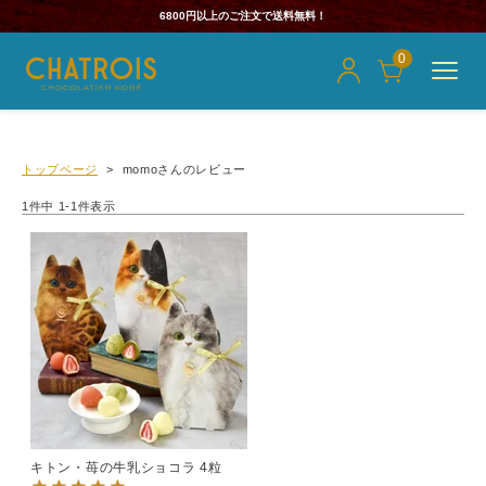
6800円以上のご注文で送料無料！
0
トップページ
momoさんのレビュー
1
件中
1
-
1
件表示
キトン・苺の牛乳ショコラ 4粒