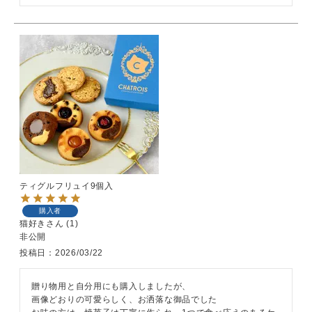
ティグルフリュイ9個入
購入者
猫好き
1
非公開
投稿日
2026/03/22
贈り物用と自分用にも購入しましたが、

画像どおりの可愛らしく、お洒落な御品でした
