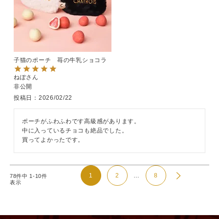
子猫のポーチ 苺の牛乳ショコラ
ねぽ
非公開
投稿日
2026/02/22
ポーチがふわふわです高級感があります。

中に入っているチョコも絶品でした。

買ってよかったです。
…
1
2
8
78
件中
1
-
10
件
表示