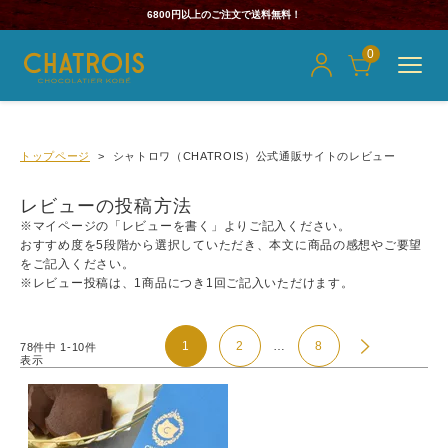
6800円以上のご注文で送料無料！
0
トップページ
シャトロワ（CHATROIS）公式通販サイトのレビュー
レビューの投稿方法
※マイページの「レビューを書く」よりご記入ください。
おすすめ度を5段階から選択していただき、本文に商品の感想やご要望
をご記入ください。
※レビュー投稿は、1商品につき1回ご記入いただけます。
…
1
2
8
78
件中
1
-
10
件
表示