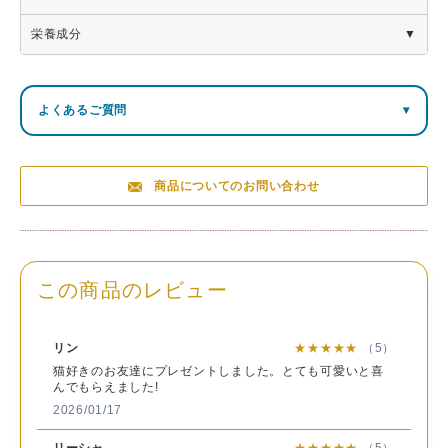
商
栄養成分
品
Otete～ブールドネージュ～
名
栄養成分表示100g当り（推定値）
名
たんぱく
炭水化
食塩相当
よくあるご質問
▾
焼菓子
熱量
脂質
称
質
物
量
内
29.2
苺
598kcal
3.9ｇ
78.4ｇ
0.3ｇ
容
8粒
ｇ
商品についてのお問い合わせ
量
ショコ
28.4
600kcal
3.8ｇ
80.5ｇ
0.3ｇ
サ
ラ
ｇ
イ
箱（約）：縦60×横110×高さ157mm
ズ
29.5
抹茶
602kcal
4.1ｇ
78.1ｇ
0.3ｇ
この商品のレビュー
ｇ
総
重
約185g
量
リン
★★★★★
（5）
猫好きのお友達にプレゼントしました。とても可愛いと喜
苺：小麦粉（国内製造）、バター、粉糖（砂糖、コーンス
んでもらえました!
ターチ）、苺パウダー（ぶどう糖、コーンスターチ、食用
2026/01/17
精製加工油脂、乾燥苺）、食塩／香料、乳化剤、着色料
（ビート）、（一部に小麦・乳成分を含む）
リーシャ
★★★★★
（5）