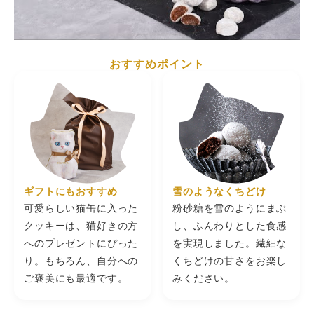
ホロで、お茶菓子にぴったりです。ねこ好きのプレゼント
保
2025/11/17
には最適です。困るのは全種類揃えたくなる事ですね…
存
直射日光、高温多湿を避け冷暗所にて保存
方
ミミコ
★★★★★
（5）
法
ショコラを購入。猫好きで、缶ほしさだったのですが、お
おすすめポイント
菓子が想像を越えて美味しかった! また購入したいと思い
販
ます。
2025/11/05
売
シャトロワ株式会社 神戸市中央区港島南町4-6-4
者
natsu
★★★★★
（5）
このシリーズ可愛すぎて全部集めたくなります。猫好きに
はたまりません。 食べ終わってもインテリアとして飾れる
ところがお気に入りです！
2025/09/29
安。
★★★★★
（5）
ギフトにもおすすめ
雪のようなくちどけ
こちらは抹茶特有の、苦すぎる後味がそこまでしなくて食
べやすかったです。 抹茶の後引く苦味が好きな方もいらっ
可愛らしい猫缶に入った
粉砂糖を雪のようにまぶ
しゃるとは思いますが、自分はその苦味が得意ではないの
2025/08/17
クッキーは、猫好きの方
し、ふんわりとした食感
に、抹茶のお菓子を定期的に食べたくなってしまうので…
とてもありがたいお味で美味しかったです。
へのプレゼントにぴった
を実現しました。繊細な
れーさん
★★★★★
（5）
り。もちろん、自分への
くちどけの甘さをお楽し
ブリティッシュショートヘアーグレーの猫さんを購入しま
した。 可愛い！可愛い！可愛すぎです！ 中のお菓子は正直
ご褒美にも最適です。
みください。
期待してなかったのですが、抹茶味のクッキーが美味しく
2025/08/05
てビックリ！ 購入して大正解でした！