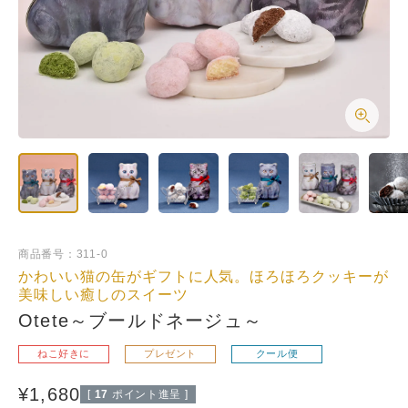
商品番号
311-0
かわいい猫の缶がギフトに人気。ほろほろクッキーが
美味しい癒しのスイーツ
Otete～ブールドネージュ～
ねこ好きに
プレゼント
クール便
¥
1,680
[
17
ポイント進呈 ]