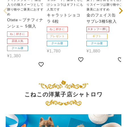
入りの猫スイーツとして
けショコラはギフトにも
りスイーツは贈り物やご
贈り物やご褒美におすす
人気です
褒美におすすめ
め
キャラットショコ
金のフェイス缶
Otete～プチフィナ
ラ 6粒
サブレ3種5枚入
ンシェ～ 5個入
ねこ好きに
スタッフ一押し
ねこ好きに
プレゼント
ギフト
店頭人気
クール便
クール便
クール便
¥
1,780
¥
1,880
¥
1,380
こねこの洋菓子店シャトロワ