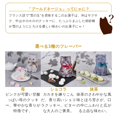
ねぽ
★★★★★
（5）
猫柄がとても可愛いくて購入しました。 入っていたお菓子
「ブールドネージュ」ってにゃに？
もとても美味しくて大満足です。
フランス語で“雪の玉”を意味するこのお菓子は、外はサクサ
2026/02/22
ク、中はホロホロのクッキーに、たっぷりまぶした粉砂糖
が雪のようにとろける優しい味わいのお菓子にゃ！
キンキキの父
★★★★★
（5）
ネコ缶がとにかくとっても可愛いい！ 缶に厚みがあるので
立てて飾っても安定がいいです。
2026/02/08
選べる3種のフレーバー
苺
ショコラ
抹茶
ピンクが可愛い甘酸
カカオを練りこん
抹茶のさわやかな風
っぱい苺のクッキ
だ、香り高いショコ
味とほろ苦さが、口
ー。華やかな香りが
ラクッキー。ビター
の中にふわりと広が
特徴です。
な大人のご褒美。
る上品な味わい。