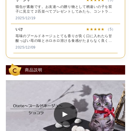
猫缶が素敵です。お友達への贈り物として柄違いの子を双
ショコラ：小麦粉（国内製造）、粉糖（砂糖、コーンスタ
原
子に見立て２匹並べてプレゼントしてみたら、コントラス
ーチ）、バター、ココアパウダー、食塩／乳化剤、着色料
トも良く、とても喜んでくれました。猫好きの方にぜひ送
材
2025/12/19
（カラメル）、香料、（一部に小麦 乳成分を含む）
ってみてはいかが？
料
いけ
★★★★★
（5）
抹茶：小麦粉（国内製造）、バター、粉糖（砂糖、コーン
苺味のブールドネージュとても香りが良く口に入れたら甘
スターチ）、抹茶パウダー（ブドウ糖、コーンスターチ、
酸っぱい苺の味とホロホロ溶ける食感がたまらなく良く美
食用精製加工油脂、抹茶）、抹茶、食塩／香料、乳化剤、
味しいです。
2025/12/09
着色料（ウコン、クチナシ）、（一部に小麦・乳成分を含
む）
キャラメルミルクティー
★★★★★
（5）
ア
Xで見て一目惚れして購入しました。 お写真以上に可愛く
レ
商品説明
て感動しました。 購入して良かったです。
乳成分、小麦
ル
2025/12/04
ゲ
※本製造工場では 卵、くるみ を含む製品を生産していま
ン
おまんじゅう猫
★★★★★
（5）
す。
情
猫缶が欲しくて買いました。 クッキーも甘くて美味しかっ
報
たです。
2025/11/30
賞
►
味
商品に記載
とらねね
★★★★★
（5）
期
発送日時点で20日以上ある商品をお送りいたします。
以前 別のねこ缶を購入しました。今回のねこ缶も可愛い
限
し、贈り物としてもとても喜ばれました。クッキーもホロ