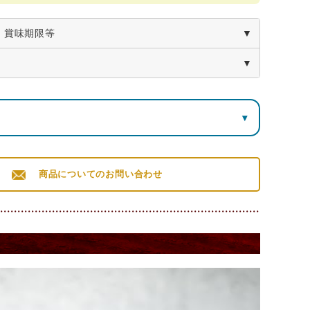
・賞味期限等
ボンボンサンド ６個入
栄養成分表示100g当り（推定値）
▾
たんぱく質
脂質
炭水化物
食塩相当量
ート菓子
6.7ｇ
33.3ｇ
56.2ｇ
0.2ｇ
ルク、フランボワーズ、ストロベリー、キャラメル、オ
商品についてのお問い合わせ
茶 各1個）
210×横115×高さ55mm
明