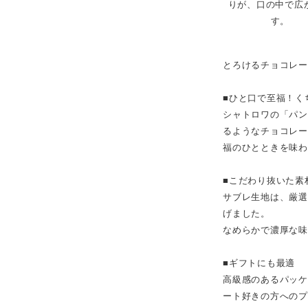
りが、口の中で広
す。
とろけるチョコレ
■ひと口で至福！く
シャトロワの「パン
るようなチョコレ
福のひとときを味
■こだわり抜いた素
サブレ生地は、厳
げました。
なめらかで濃厚な
■ギフトにも最適
高級感のあるパッ
ート好きの方への