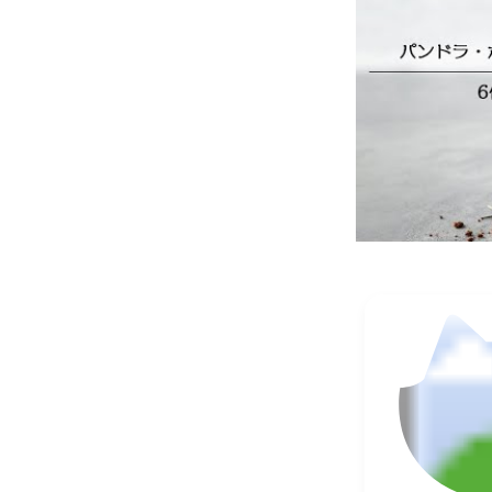
砂糖（国
乳、ココ
モンドパ
リーム(
原
ルビトー
材
ドウ糖、
料
オレンジ
ース、香
ート、黄５
（Ｖ.E）
ア
レ
ル
乳成分、
ゲ
ン
※本製造工
情
報
賞