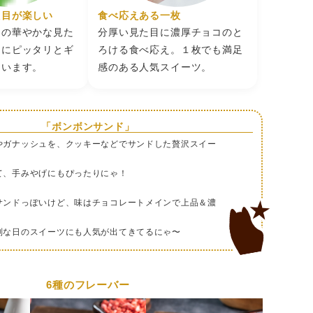
載
た目が楽しい
食べ応えある一枚
で20日以上ある商品をお送りいたします。
コの華やかな見た
分厚い見た目に濃厚チョコのと
物にピッタリとギ
ろける食べ応え。１枚でも満足
ています。
感のある人気スイーツ。
、高温多湿を避け冷暗所で保存
「ボンボンサンド」
やガナッシュを、クッキーなどでサンドした贅沢スイー
株式会社 +FCH 神戸市中央区港島南町4-6-4
て、手みやげにもぴったりにゃ！
サンドっぽいけど、味はチョコレートメインで上品＆濃
別な日のスイーツにも人気が出てきてるにゃ〜
6種のフレーバー