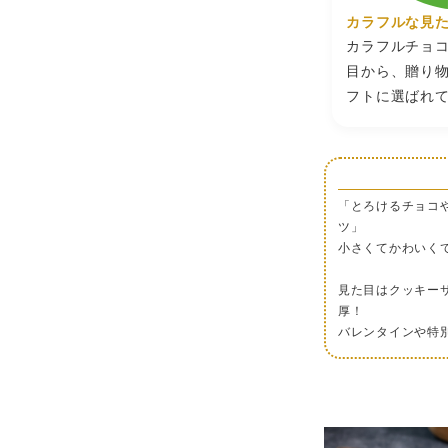
味
商品に記
カラフルな見
期
発送日時点
カラフルチョ
限
目から、贈り
フトに選ばれ
保
存
直射日光
方
法
販
「とろけるチョコ
売
シャトロワ
ツ」
者
小さくてかわいく
見た目はクッキー
厚！
バレンタインや特