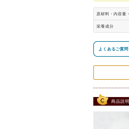
原材料・内容量
商
栄養成分
品
パンドラ・
名
よくあるご質問
熱量
名
チョコレ
称
551kcal
内
6個（ミ
容
レンジ、抹
量
サ
イ
箱（約）：縦
商品説
ズ
総
重
約300g
量