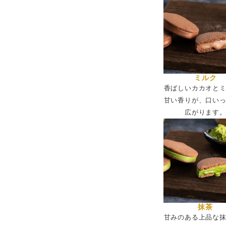
ミルク
香ばしいカカオと
甘い香りが、口い
広がります
抹茶
甘みのある上品な