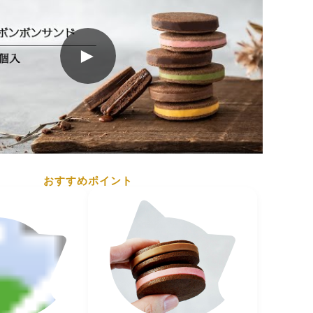
内製造）、小麦粉、植物油脂、ココアバター、全粉
アパウダー、カカオマス、加糖卵黄(卵を含む）、アー
►
ウダー、食物繊維（イヌリン）、乳糖、脱脂粉乳、ク
乳成分を含む）、マルトデキストリン、苺パウダー、ソ
ル、抹茶、食塩、ヨーグルト風味パウダー、糖類（ブ
果糖、蔗糖）、ラズベリーパウダー、バターオイル、
果汁粉末、レモン果汁粉末、デキストロース/トレハロ
料、乳化剤(大豆を含む）、着色料（カロテン、アカビ
、赤102、黄４、青１，赤40）、酸化防止剤
おすすめポイント
卵、小麦、オレンジ、大豆、アーモンド
場では くるみ を含む製品を生産しています。