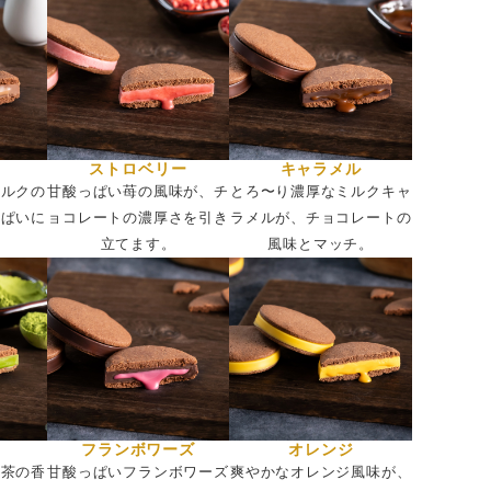
ストロベリー
キャラメル
ミルクの
甘酸っぱい苺の風味が、チ
とろ〜り濃厚なミルクキャ
っぱいに
ョコレートの濃厚さを引き
ラメルが、チョコレートの
。
立てます。
風味とマッチ。
フランボワーズ
オレンジ
抹茶の香
甘酸っぱいフランボワーズ
爽やかなオレンジ風味が、