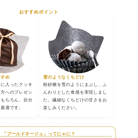
、高温多湿を避け冷暗所にて保存
おすすめポイント
★★★★★
（5）
可愛すぎて全部集めたくなります。猫好きにはたま
食べ終わってもインテリアとして飾れるところがお
！
株式会社 神戸市中央区港島南町4-6-4
★★★★★
（5）
特有の、苦すぎる後味がそこまでしなくて食べやす
 抹茶の後引く苦味が好きな方もいらっしゃるとは
自分はその苦味が得意ではないのに、抹茶のお菓子
べたくなってしまうので…とてもありがたいお味で
です。
★★★★★
（5）
すすめ
雪のようなくちどけ
ュショートヘアーグレーの猫さんを購入しました。
缶に入ったクッキ
粉砂糖を雪のようにまぶし、ふ
い！可愛すぎです！ 中のお菓子は正直期待してな
の方へのプレゼン
んわりとした食感を実現しまし
が、抹茶味のクッキーが美味しくてビックリ！ 購
。もちろん、自分
た。繊細なくちどけの甘さをお
でした！
★★★★★
（5）
も最適です。
楽しみください。
可愛いくて購入しました。 入っていたお菓子もと
て大満足です。
「ブールドネージュ」ってにゃに？
★★★★★