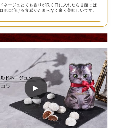
料、（一部に小麦 乳成分を含む）
ドネージュとても香りが良く口に入れたら甘酸っぱ
ロホロ溶ける食感がたまらなく良く美味しいです。
麦粉（国内製造）、バター、粉糖（砂糖、コーンスタ
抹茶パウダー（ブドウ糖、コーンスターチ、食用精製
、抹茶）、抹茶、食塩／香料、乳化剤、着色料（ウコ
ルクティー
★★★★★
（5）
ナシ）、（一部に小麦・乳成分を含む）
惚れして購入しました。 お写真以上に可愛くて感動
明
購入して良かったです。
猫
★★★★★
（5）
小麦
て買いました。 クッキーも甘くて美味しかったで
場では 卵、くるみ を含む製品を生産しています。
★★★★★
（5）
►
こ缶を購入しました。今回のねこ缶も可愛いし、贈
とても喜ばれました。クッキーもホロホロで、お茶
載
りです。ねこ好きのプレゼントには最適です。困る
で20日以上ある商品をお送りいたします。
えたくなる事ですね…
★★★★★
（5）
入。猫好きで、缶ほしさだったのですが、お菓子が
美味しかった! また購入したいと思います。