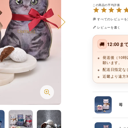
すべてのレビューを
レビューを書く
🚚
12:00
発送後（10
願います。
配送日指定な
近畿より遠方
苺