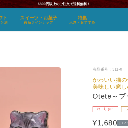
6800円以上のご注文で送料無料！
フト
スイーツ・お菓子
特集
ーン別
商品ラインナップ
人気・おすすめ
商品番号
311-0
かわいい猫の
美味しい癒し
Otete
ねこ好きに
¥
1,680
[
17