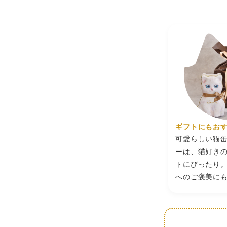
存
2025/11/05
直射日光
方
natsu
法
このシリーズ
販
りません。 
気に入りです
売
2025/09/29
シャトロワ
者
安。
こちらは抹茶
かったです。
思いますが、
2025/08/17
を定期的に食
美味しかった
れーさん
ギフトにもお
ブリティッシ
可愛らしい猫
可愛い！可愛
ーは、猫好き
かったのです
2025/08/05
トにぴったり
入して大正解
ねぽ
へのご褒美に
猫柄がとても
ても美味しく
2026/02/22
キンキキの父