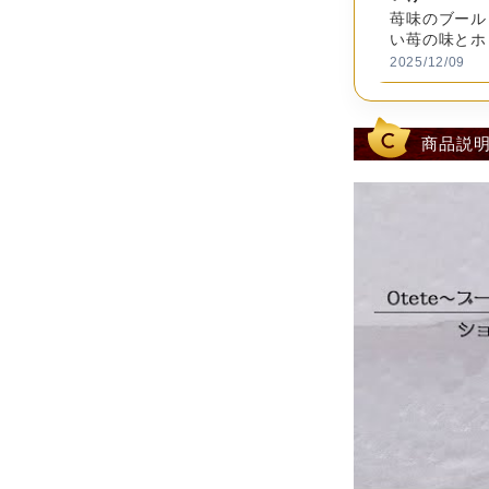
料
メル）、香
苺味のブール
い苺の味とホ
抹茶：小
2025/12/09
ーチ）、
加工油脂
キャラメルミ
ン、クチ
Xで見て一目
商品説
しました。 
ア
2025/12/04
レ
おまんじゅう
ル
乳成分、
猫缶が欲しく
ゲ
す。
ン
※本製造工
2025/11/30
情
報
とらねね
以前 別のね
賞
り物としても
味
商品に記
菓子にぴった
2025/11/17
期
発送日時点
のは全種類揃
限
ミミコ
ショコラを購
保
想像を越えて