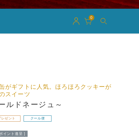
0
缶がギフトに人気。ほろほろクッキーが
のスイーツ
～ブールドネージュ～
プレゼント
クール便
ポイント進呈 ]