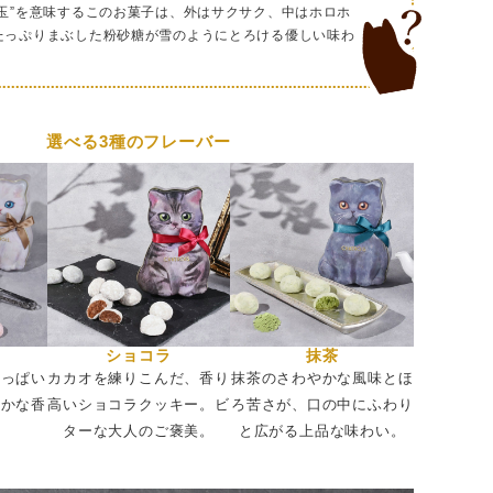
（5）
の玉”を意味するこのお菓子は、外はサクサク、中はホロホ
かくとっても可愛いい！ 缶に厚みがあるので立て
たっぷりまぶした粉砂糖が雪のようにとろける優しい味わ
定がいいです。
選べる3種のフレーバー
ショコラ
抹茶
酸っぱい
カカオを練りこんだ、香り
抹茶のさわやかな風味とほ
やかな香
高いショコラクッキー。ビ
ろ苦さが、口の中にふわり
。
ターな大人のご褒美。
と広がる上品な味わい。