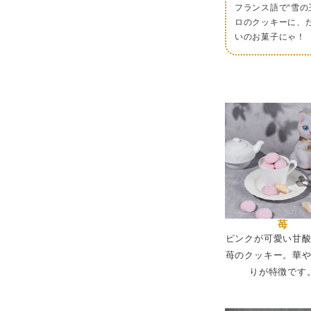
フランス語で“雪
ネコ缶がとに
ロのクッキーに、
て飾っても安
いのお菓子にゃ！
2026/02/08
苺
ピンクが可愛い甘
苺のクッキー。華
りが特徴です