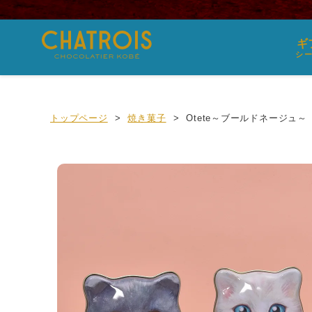
ギ
シ
トップページ
焼き菓子
Otete～ブールドネージュ～