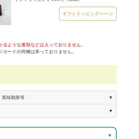
ギフトラッピングページ
かるような書類などは入っておりません。
ジカードの同梱は承っておりません。
・賞味期限等
～ブールドネージュ～
栄養成分表示100g当り（推定値）
▾
量
たんぱく質
脂質
炭水化物
食塩相当量