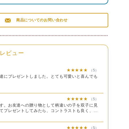
kcal
3.9ｇ
29.2ｇ
78.4ｇ
0.3ｇ
kcal
3.8ｇ
28.4ｇ
80.5ｇ
0.3ｇ
商品についてのお問い合わせ
kcal
4.1ｇ
29.5ｇ
78.1ｇ
0.3ｇ
60×横110×高さ157mm
レビュー
★★★★★
（5）
達にプレゼントしました。とても可愛いと喜んでも
粉（国内製造）、バター、粉糖（砂糖、コーンスター
パウダー（ぶどう糖、コーンスターチ、食用精製加工
★★★★★
燥苺）、食塩／香料、乳化剤、着色料（ビート）、
（5）
す。お友達への贈り物として柄違いの子を双子に見
小麦・乳成分を含む）
てプレゼントしてみたら、コントラストも良く、と
れました。猫好きの方にぜひ送ってみてはいかが？
：小麦粉（国内製造）、粉糖（砂糖、コーンスター
ター、ココアパウダー、食塩／乳化剤、着色料（カラ
★★★★★
（5）