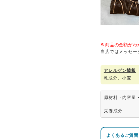
※商品の金額がわ
当店ではメッセー
アレルゲン情報
乳成分、小麦
原材料・内容量
商
栄養成分
品
Otete
名
よくあるご質問
熱
名