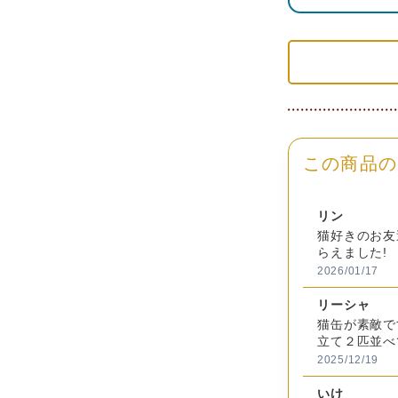
焼菓子
称
苺
598
内
ショコラ
600
容
8粒
量
抹茶
602
サ
イ
箱（約）：縦
ズ
この商品の
総
重
約185g
リン
量
猫好きのお友
らえました!
苺：小麦
2026/01/17
チ）、苺
リーシャ
油脂、乾
猫缶が素敵で
（一部に
立て２匹並べ
ても喜んでく
2025/12/19
原
ショコラ
材
チ）、バ
いけ