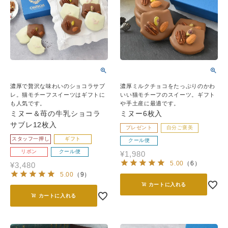
濃厚で贅沢な味わいのショコラサブ
濃厚ミルクチョコをたっぷりのかわ
レ。猫モチーフスイーツはギフトに
いい猫モチーフのスイーツ。ギフト
も人気です。
や手土産に最適です。
ミヌー＆苺の牛乳ショコラ
ミヌー6枚入
サブレ12枚入
プレゼント
自分ご褒美
スタッフ一押し
ギフト
クール便
リボン
クール便
¥
1,980
5.00
（
6
）
¥
3,480
5.00
（
9
）
カートに入れる
カートに入れる