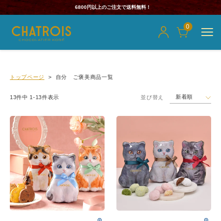
6800円以上のご注文で送料無料！
0
トップページ
自分 ご褒美商品一覧
新着順
13
件中
1
-
13
件表示
並び替え