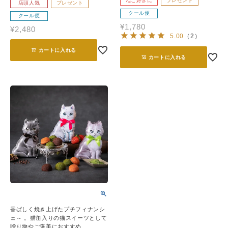
ねこ好きに
プレゼント
店頭人気
プレゼント
クール便
クール便
¥
1,780
¥
2,480
5.00
（
2
）
カートに入れる
カートに入れる
香ばしく焼き上げたプチフィナンシ
ェ～ 。猫缶入りの猫スイーツとして
贈り物やご褒美におすすめ