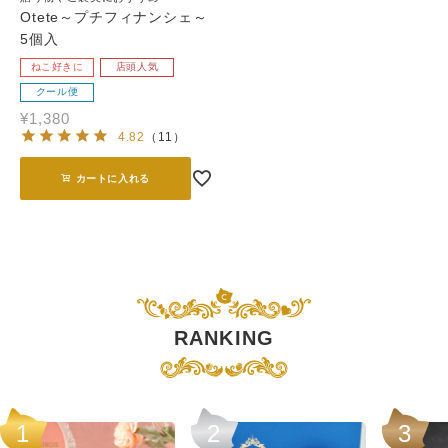
Otete～プチフィナンシェ～
5個入
ねこ好きに
店頭人気
クール便
¥
1,380
4.82
（
11
）
カートに入れる
RANKING
1
2
3