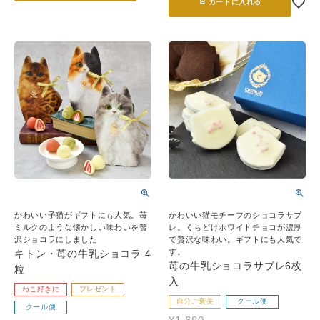
カートに入れる
かわいい子猫がギフトにも人気。苺
かわいい猫モチーフのショコラサブ
ミルクのような懐かしい味わいを贅
レ。くちどけホワイトチョコが濃厚
沢ショコラにしました
で贅沢な味わい。ギフトにも人気で
す。
キトン・苺の牛乳ショコラ 4
苺の牛乳ショコラサブレ6枚
粒
入
ねこ好きに
プレゼント
自分ご褒美
クール便
クール便