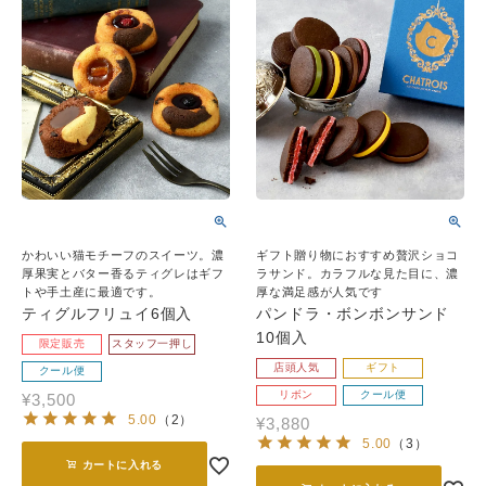
かわいい猫モチーフのスイーツ。濃
ギフト贈り物におすすめ贅沢ショコ
厚果実とバター香るティグレはギフ
ラサンド。カラフルな見た目に、濃
トや手土産に最適です。
厚な満足感が人気です
ティグルフリュイ6個入
パンドラ・ボンボンサンド
10個入
限定販売
スタッフ一押し
店頭人気
ギフト
クール便
リボン
クール便
¥
3,500
5.00
（
2
）
¥
3,880
5.00
（
3
）
カートに入れる