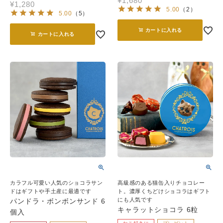
¥
1,680
¥
1,280
5.00
（
2
）
5.00
（
5
）
カートに入れる
カートに入れる
カラフル可愛い人気のショコラサン
高級感のある猫缶入りチョコレー
ドはギフトや手土産に最適です
ト。濃厚くちどけショコラはギフト
にも人気です
パンドラ・ボンボンサンド 6
キャラットショコラ 6粒
個入