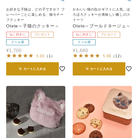
お好きな子猫は、どの子ですか？ フ
かわいい猫の缶がギフトに人気。ほ
レーバーごとに楽しめる、猫モチー
ろほろクッキーが美味しい癒しのス
フクッキー
イーツ
Otete～子猫のクッキー～
Otete～ブールドネージュ～
ねこ好きに
プレゼント
ねこ好きに
プレゼント
クール便
クール便
¥
1,700
¥
1,680
5.00
（
1
）
5.00
（
12
）
カートに入れる
カートに入れる