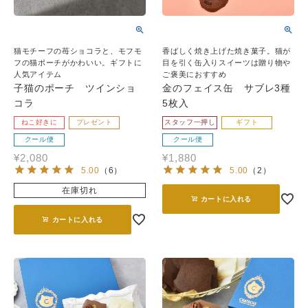
猫モチーフの苺ショコラと、モフモ
香ばしく焼き上げた焼き菓子。猫が
フの猫ポーチがかわいい。ギフトに
目を引く缶入りスイーツは贈り物や
人気アイテム
ご褒美におすすめ
子猫のポーチ ツインショ
金のフェイス缶 サブレ3種
コラ
5枚入
ねこ好きに
プレゼント
スタッフ一押し
ギフト
クール便
クール便
¥
2,080
¥
1,880
5.00
（
6
）
5.00
（
2
）
在庫切れ
カートに入れる
カートに入れる