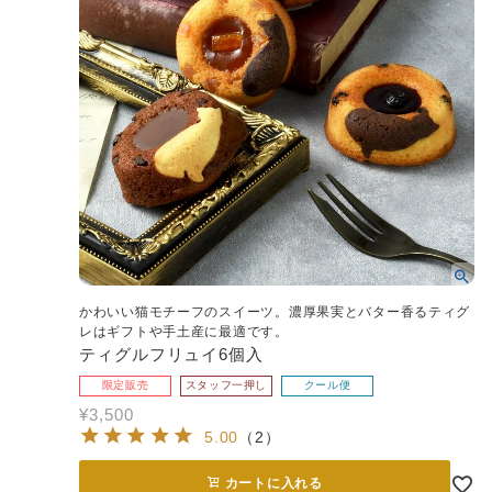
かわいい猫モチーフのスイーツ。濃厚果実とバター香るティグ
レはギフトや手土産に最適です。
ティグルフリュイ6個入
限定販売
スタッフ一押し
クール便
¥
3,500
5.00
（
2
）
カートに入れる