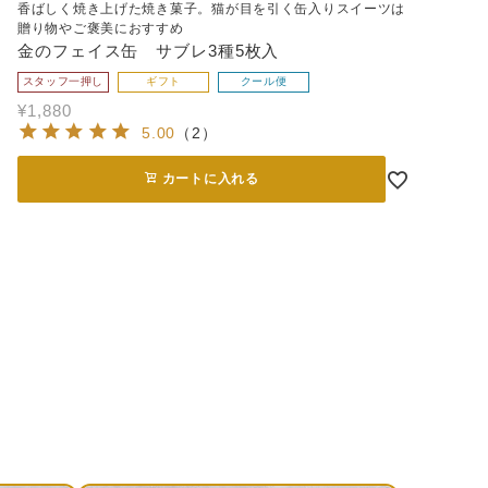
香ばしく焼き上げた焼き菓子。猫が目を引く缶入りスイーツは
贈り物やご褒美におすすめ
金のフェイス缶 サブレ3種5枚入
スタッフ一押し
ギフト
クール便
¥
1,880
5.00
（
2
）
カートに入れる