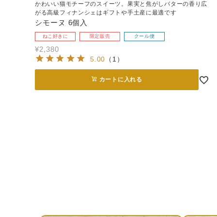
かわいい猫モチーフのスイーツ。果実と焦がしバターの香り広
がる高級フィナンシェはギフトや手土産に最適です
シモーヌ 6個入
ねこ好きに
限定販売
クール便
¥
2,380
5.00
（
1
）
カートに入れる