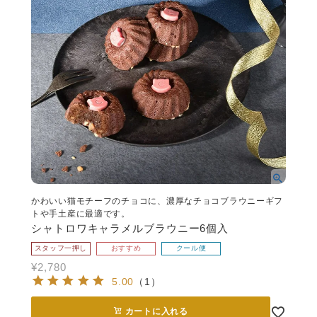
かわいい猫モチーフのチョコに、濃厚なチョコブラウニーギフ
トや手土産に最適です。
シャトロワキャラメルブラウニー6個入
スタッフ一押し
おすすめ
クール便
¥
2,780
5.00
（
1
）
カートに入れる