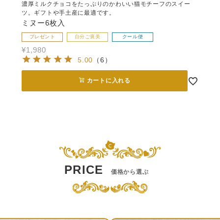
濃厚ミルクチョコをたっぷりのかわいい猫モチーフのスイー
ツ。ギフトや手土産に最適です。
ミヌー6枚入
プレゼント
自分ご褒美
クール便
¥
1,980
5.00
（
6
）
カートに入れる
PRICE
価格から選ぶ